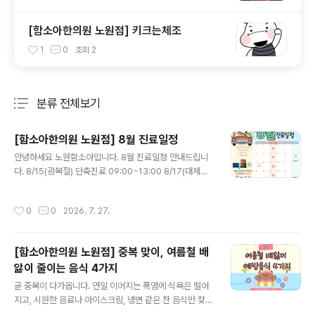
[함소아한의원 노원점] 키크는체조
1
0
조회
2
분류 전체보기
주요 글 목록
[함소아한의원 노원점] 8월 진료일정
글 내용
안녕하세요 노원함소아입니다. 8월 진료일정 안내드립니
다. 8/15(광복절) 단축진료 09:00~13:00 8/17(대체공
휴일) 단축진료 09:00~13:00 8/31~9/4 여름휴가 휴진
동병하치 면역패치 치료 진행중입니다. 8/29일까지 진행
작성시간
0
0
2026. 7. 27.
됩니다. 평일(월화목금) 10-18시(점심시간 12:30~14:0
0) 토 9시-15시 (점심시간x) 수,일 정기휴진일 문의사항
은 02-932-0600 또는 댓글로 남겨주세요
[함소아한의원 노원점] 중복 맞이, 여름철 배
앓이 줄이는 음식 4가지
글 내용
곧 중복이 다가옵니다. 연일 이어지는 폭염에 식욕은 떨어
지고, 시원한 음료나 아이스크림, 냉면 같은 찬 음식만 찾게
되는 분들이 많습니다. 하지만, 찬 음식을 자주 먹고 냉방기