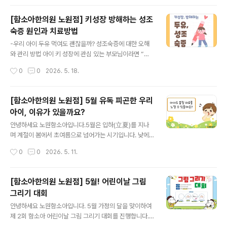
기, 비염 등 호흡기 질환을 더운 여름에 치료한다 하여 동병
하치 라고 부릅니다. 고서를 보면 '여름은 기온이 상승하여
[함소아한의원 노원점] 키성장 방해하는 성조
인체의 양기로 상승하게 된다. 이 때 경락의 기운 순환을 이
숙증 원인과 치료방법
롭게하고, 기혈을 충만하게 하며, 정력을 왕성하게 하면 외
글 내용
부의 나쁜 기운이 쉽게 들어오지 못하게 된다. 이 시기에 나
-우리 아이 두유 먹여도 괜찮을까? 성조숙증에 대한 오해
쁜 차가운 기운을 억누르고 원기를 보충하면 가을, 겨울의
와 관리 방법 아이 키 성장에 관심 있는 부모님이라면 “두
질환 주요 경혈에 약물을 붙여주면 경락으로 빨리 침투가
유 먹으면 성조숙증 온다”는 이야기를 한 번쯤 들어보셨을
작성시간
0
0
2026. 5. 18.
되어 큰 효과를 보게 된다'라고 소개하고 있습니다.여른은
겁니다. 육아 정보에서 반복적으로 접하다 보면 사실처럼
자연의 왕성한 양기로 피부 모..
느껴지기도 하는데요. 실제로는 어떨까요?오늘은 두유와
성조숙증의 관계, 그리고 성조숙증에 영향을 줄 수 있는 생
[함소아한의원 노원점] 5월 유독 피곤한 우리
활 요인들에 대해 알아보고, 한의학에서는 이를 어떤 관점
아이, 이유가 있을까요?
으로 관리하는지 함께 살펴보겠습니다. 성조숙증이란?성
글 내용
조숙증은 또래보다 이른 시기에 2차 성징이 나타나는 상태
안녕하세요 노원함소아입니다.5월은 입하(立夏)를 지나
를 말합니다. 일반적으로 여아는 만 8세 이전, 남아는 만 9
며 계절이 봄에서 초여름으로 넘어가는 시기입니다. 낮에
세 이전에 사춘기 변화가 시작되는 경우를 의미합니다.예
는 햇볕이 강하고 활동량이 늘어나지만, 아침저녁으로는
작성시간
0
0
2026. 5. 11.
를 들어 여아의 유방 발달이 빠르게 진행되거나, 남아의 고
아직 서늘한 날이 이어지면서 일교차가 크게 느껴지곤 합
환 크기가 또래보다 빨리 증가하는 경우가 ..
니다. 이 시기에는 어른 뿐 아니라 아이들도 평소보다 쉽게
피로를 느끼거나 무기력해 보일 수 있습니다. 새 학기 적응,
[함소아한의원 노원점] 5월! 어린이날 그림
야외활동 증가, 수면 패턴 변화 등이 겹치면서 컨디션 관리
그리기 대회
가 중요해지는 때이기도 합니다. 아이도 봄철 피로를 느낄
글 내용
수 있을까요? 성인에게 흔히 나타나는 춘곤증처럼, 아이들
안녕하세요 노원함소아입니다. 5월 가정의 달을 맞이하여
도 계절 변화에 따라 일시적인 피로감이나 컨디션 저하를
제 2회 함소아 어린이날 그림 그리기 대회를 진행합니다.
경험할 수 있습니다. 특히 5월은 학교 생활 적응이 누적되
사랑하는 우리 가족과의 추억을 그림으로 그려주시면 됩니