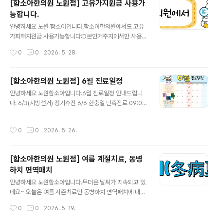
[함소아한의원 노원점] 고유가지원금 사용가
여름철 불편감을 계절 변화에 적응하는 과정에서 나타나는
능합니다.
상태로 설명하기도 하며, 대표적으로 주하병(注夏病)과
글 내용
서병(暑病)이라는 개념이 사용됩니다.초여름에 나타나는
안녕하세요 노원 함소아입니다.함소아한의원에서도 고유
무기력 증상, 주하병으로 설명하기도한의학에서는 초여름
가피해지원금 사용가능합니다:D본인거주지에서만 사용가
이 되면서 기온과 습도가 올라갈 때 몸이 계절 변화에 적응
능하기 때문에, 거주지가 서울이라면 노원함소아에서 사용
작성시간
0
0
2026. 5. 28.
하지 못해 나타나는 상태를 주하병이라고 설명합니다. 기
가능합니다:D사용기한은 8/31일까지입니다. 자세한 지원
온 상승에 몸이 충분히 적응하지 못할 때 발생하..
금 내용은 QR로 확인해보세요:D
[함소아한의원 노원점] 6월 진료일정
글 내용
안녕하세요 노원함소아입니다.6월 진료일정 안내드립니
다. 6/3(지방선거) 정기휴진 6/6 현충일 단축진료 09:00
~13:00 6/30 외부강의 일정 오전진료 10:00~12:30 동
병하치 면역패치 치료 시작됬습니다. 8/29일까지 진행됩
작성시간
0
0
2026. 5. 26.
니다. 평일(월화목금) 10-18시(점심시간 12:30~14:00)
토 9시-15시 (점심시간x) 수,일 정기휴진일 문의사항은 0
2-932-0600 또는 댓글로 남겨주세요
[함소아한의원 노원점] 여름 계절치료, 동병
하치 면역패치
글 내용
안녕하세요 노원함소아입니다.무더운 날씨가 지속되고 있
네요~ 오늘은 여름 시즌치료인 동병하치 면역패치에 대해
이야기 하고 자합니다. 겨울 병을 여름에 치료한다는 뜻으
작성시간
0
0
2026. 5. 19.
로 추운 계절에 쉽게 나타나거나 증상이 심해질 수 있는 감