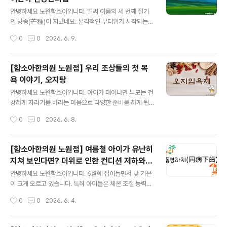
과정임을 편안하게 알려주는 것이 중요합니다. 또한 아이
글 내용
가 한 단계 성장했다는 점을 따뜻하게 공감해주고 축하해
안녕하세요 노원함소아입니다. 벌써 여름의 세 번째 절기
주세요.초경 이후에는 분비물이 증가할 수 있어 속옷을 자
인 망종(芒種)이 지났네요. 본격적인 무더위가 시작되는
주 갈아입는 등 청결 관리에 대한 안내도 함께 필요합니다.
시기입니다. 예로부터 "보리는 망종 전에 수확하라"는 말이
작성시간
0
0
2026. 6. 9.
몸과 마음의 변화, 이렇게 알려주세요생리를 시작하면 평
전해질 만큼 농사일이 바빠지는 때이기도 합니다. 이 시기
소와 다르게 몸과 감정에 변화가 나타날 수 있습니..
를 놓치면 한 해 농사에 차질이 생기듯, 아이들의 건강 역시
제때 관리해야 건강한 여름을 보낼 수 있습니다.최근에는
[함소아한의원 노원점] 우리 조상들의 첫 목
예년보다 더위가 빨리 시작되고 일교차도 커지면서 어린이
욕 이야기, 오지탕
들의 건강 관리에 더욱 세심한 관심이 필요해졌습니다. 우
글 내용
리 아이 건강 상태 먼저 확인하기 여름철 건강관리는 현재
안녕하세요 노원함소아입니다. 아이가 태어나면 부모는 건
아이의 몸 상태를 파악하는 것부터 시작됩니다.평소보다
강하게 자라기를 바라는 마음으로 다양한 준비를 하게 됩
쉽게 피곤해하거나 활동량이 줄어들지는 않았는지, 식사량
니다. 이러한 마음은 예나 지금이나 크게 다르지 않았는데,
작성시간
0
0
2026. 6. 8.
이 감소하거나 입맛을 잃지는 않았는지 살펴보는 것이 좋
우리 조상들 역시 신생아의 건강과 무탈한 성장을 기원하
습니다. 또한 잠을 설치거나 아침에 일어나기 ..
며 여러 육아 풍습을 이어왔습니다.그중 하나가 바로 ‘오지
탕’입니다. 오지탕은 복숭아나무, 매화나무, 뽕나무, 버드나
[함소아한의원 노원점] 여름철 아이가 유난히
무 등의 가지를 달여 만든 물을 의미합니다. 예로부터 전해
지쳐 보인다면? 더위로 인한 컨디션 저하와
내려오는 육아 풍습에서는 이 물로 신생아를 목욕시키며
글 내용
관리법
아이의 건강과 평안을 기원했다고 전해집니다. 전통 한의
안녕하세요 노원함소아입니다. 6월에 접어들면서 낮 기온
학에서는 자연의 기운을 중요하게 여겼으며, 다양한 식물
이 크게 오르고 있습니다. 특히 아이들은 체온 조절 능력이
과 나무가 지닌 상징적 의미를 생활 속에 활용했습니다. 오
아직 충분히 발달하지 않아 무더위의 영향을 쉽게 받을 수
작성시간
0
0
2026. 6. 4.
지탕에 사용되는 나무들 역시 각각의 의미를 담고 있으며,
있습니다. 평소보다 기운이 없거나 입맛이 떨어지고, 자주
아이가 건강하게 성장하기를 바라는 가족의 ..
피곤해하는 모습을 보인다면 여름철 환경 변화에 따른 컨
디션 저하를 의심해 볼 수 있습니다. 한의학에서는 이러한