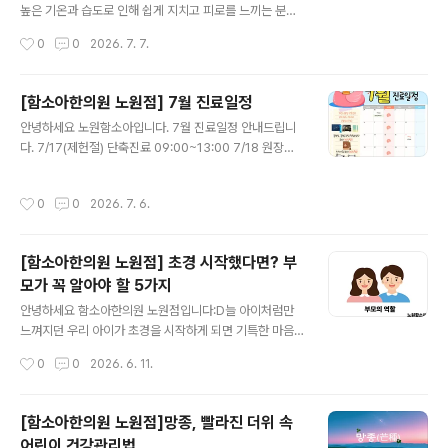
을 함께 살펴봅니다. 먼저 실제로 먹고 싶은 마음 자체가 줄
높은 기온과 습도로 인해 쉽게 지치고 피로를 느끼는 분들
어든 경우입니다. 한의학에서는 이러한 상태를 비위 기능
이 많습니다. 특히 하루의 대부분을 책상 앞에서 보내는 수
작성시간
0
0
2026. 7. 7.
이 저하된 것으로 설명하기도 합니다. 음식이 잘 소화되지
험생들은 체력 소모가 극심해지고 집중력이 뚝 떨어지기
않고 쉽게 더부룩하거나 피로감을 함께 호소하..
쉬운 시기인데요. 여기에 수능이 점점 가까워질수록 심리
적인 압박감과 부담감까지 더해져 몸과 마음이 모두 지치
[함소아한의원 노원점] 7월 진료일정
기 쉽습니다.시험을 앞두고 긴장하는 것은 매우 자연스러
글 내용
안녕하세요 노원함소아입니다. 7월 진료일정 안내드립니
운 반응입니다. 적당한 긴장감은 학습 집중도를 높이는 데
다. 7/17(제헌절) 단축진료 09:00~13:00 7/18 원장님
긍정적인 자극이 되기도 하지만, 과도한 긴장은 숙면을 방
세미나 휴진 동병하치 면역패치 치료 진행중입니다. 8/29
해하고, 식욕 저하, 목과 어깨의 근육 뭉침 등 전반적인 컨
일까지 진행됩니다. 평일(월화목금) 10-18시(점심시간 1
디션 저하로 이어질 수 있습니다. 이럴 때일수록 무리하게
작성시간
0
0
2026. 7. 6.
2:30~14:00) 토 9시-15시 (점심시간x) 수,일 정기휴진
학습량을 늘리기보다는, 규칙적인 생활과 충분한 휴식을
일 문의사항은 02-932-0600 또는 댓글로 남겨주세요
통해 몸의 균형(밸런스)을 유지하는 것이 무엇보다..
[함소아한의원 노원점] 초경 시작했다면? 부
모가 꼭 알아야 할 5가지
글 내용
안녕하세요 함소아한의원 노원점입니다:D늘 아이처럼만
느껴지던 우리 아이가 초경을 시작하게 되면 기특한 마음
과 동시에 걱정도 함께 드실 수 있습니다.오늘은 초경을 시
작성시간
0
0
2026. 6. 11.
작한 아이에게 부모님이 어떻게 함께해주면 좋을지 안내드
려봅니다.우리 아이의 첫 생리, 부모님의 역할은?처음 겪는
변화인 만큼 아이도 당황하거나 놀랄 수 있습니다. 이럴 때
[함소아한의원 노원점]망종, 빨라진 더위 속
는 "부끄러운 일"이 아니라 누구나 겪는 자연스러운 성장
어린이 건강관리법