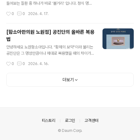
장 속도가 적절한지 참고합니다. - 지속적 관찰: 단순히 현
들어보는 질환 중 하나가 바로 '볼거리' 입니다. 정식 명칭
재 수치에 일희일비하기보다는, 우리 아이만의 성장 곡선
은 유행성이하선염으로, 침샘(이하선)에 염증이 생기는 바
작성시간
0
0
2026. 4. 17.
이 어떻게 변화하는지 확인하여 필요시 생활 습관을 조정
이러스성 질환입니다.볼거리는 어떤질환인가요? 볼거리는
합니다. 2. 성장 평가 시 ..
주로 소아 연령에서 발생하는 감염성 질환으로, 환자의 침
방울(비말) 등을 통해 전파되는 것으로 알려져 있습니다.감
[함소아한의원 노원점] 공진단의 올바른 복용
염 후 바로 증상이 나타나는 것이 아니라, 보통 약 2-3주
법
정도의 잠복기를 거친 뒤 증상이 시작됩니다. 이때문에 감
글 내용
염 경로를 정확리 알기 어려운 경우도 많습니다. 또한 일정
안녕하세요 노원함소아입니다. "황제의 보약"이라 불리는
기간 동안 다른 사람에게 전파될 수 있어 집단생활(어린이
공진단은 그 명성만큼이나 제대로 복용했을 때의 차이가
집, 학교 등)에서는 주의가 필요합니다.주요 증상은 어떻게
큰데요~ 귀한 약재로 정성껏 만들어진 만큼 몸에 온전히
작성시간
0
0
2026. 4. 16.
나타날까요? 초기에는 감기와 비슷하게-미열-몸살기운-
흡수되도록 돕는것이 무엇보다 중요합니다.오늘은 많은 분
식욕저하 등의 증상이 나타날 수 있..
들이 궁금해하시는 공진단 올바른 복용법에 대해 이야기해
보려합니다.공진단 왜 꼭 공복에 복용해야할까요?공진단
더보기
의 효과를 100% 누리기 위한 가장 중요한 조건은 바로 빈
속에 복용하는 것입니다. 여기에는 명확한 이유가 있습니
다.-흡수율의 극대화: 위장에 음식물이 차 있으면 약 성분
이 음식물과 섞여 흡수 속도가 느려지고, 유효 성분이 온전
히 체내로 전달되지 못할 수 있습니다. 반면 공복 상태에서
는 약 성분이 위점막에 직접 닿아 혈액으로 빠르게 흡수됩
의안내
티스토리
로그인
고객센터
니다.- 사향(또는 침향)의 기운전달: 한의학적으..
© Daum Corp.