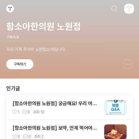
검색하기
티스토리
함소아한의원 노원점
구독자
0
우리 가족 주치의 노원함소아입니다.
구독하기
신고하기 레이어
열기
인기글
[함소아한의원 노원점] 궁금해요! 우리 아이
괴롭히는 불청객 비염
1
0
조회
10
[함소아한의원 노원점] 보약, 언제 먹어야되
나요?
0
0
조회
2