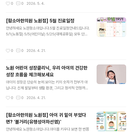
작성시간
0
0
2026. 5. 4.
는 시기 + 체육활동, 현장학습, 야외 일정 증가 + 늦어지는
다. 참여 방법 안내 대상: 함소아를 다니는 아이 주제: 사랑
취칩 시간과 부족한 수면 등이 겹치..
하는 우리 가족과의 추억 접수기간: 5.1~5.30 (한의원에
서 대회 도화지를 받아서 기간안에 제출해주세요)발표: 6.
[함소아한의원 노원점] 5월 진료일정
22 완성된 그림을 제출하시면, 접수 되며, 제출하는 모든
글 내용
안녕하세요 노원함소아입니다.5월 진료일정안내드립니다.
아이들에게 참가상으로 함소아 쥬스를 선물로 드려요:D자
5/1(노동절) 5/5(어린이날) 5/25(대체공휴일) 모두 단축
세한 문의 사항은 댓글 및 카톡(함소아한의원노원점) 으로
진료 09:00 ~13:00 (점심시간x) 5/14 어린이집 검진 견
연락주세요
학 오후진료 14:00~18:00 5/28 외부강의 일정 오후진
작성시간
0
0
2026. 4. 21.
료 14:00~18:00 평일(월화목금) 10-18시(점심시간 12:
30~14:00) 토 9시-15시 (점심시간x) 수,일 정기휴진일
문의사항은 02-932-0600 또는 댓글로 남겨주세요
노원 어린이 성장클리닉, 우리 아이의 건강한
성장 흐름을 체크해보세요
글 내용
아이의 성장은 단순히 눈에 보이는 키의 숫자가 전부가 아
닙니다. 신체 발달부터 생활 환경, 그리고 정서적 안정까지
복합적인 요소가 맞물려 일어나는 소중한 과정입니다.노원
작성시간
0
0
2026. 4. 21.
어린이 성장클리닉에서는 우리 아이의 현재 상태를 다각도
로 분석하여, 아이 개별 상황에 꼭 맞는 체계적인 관리 방향
을 제안해 드리고 있습니다.1. 성장 관리의 시작, 흐름을 읽
[함소아한의원 노원점] 아이 귀 밑이 부었다
는 것성장기에는 아이의 키, 체중, 머리둘레 등 기본적인 신
면? '볼거리(유행성이하선염)'
체 지표를 꾸준히 기록하며 추이를 살피는 것이 무엇보다
글 내용
중요합니다. - 주기적 체크: 또래 평균과 비교하여 현재 성
안녕하세요 노원함소아입니다.아이를 키우다 보면 한 번쯤