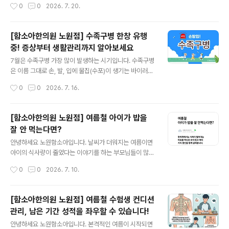
작성시간
0
0
2026. 7. 20.
사용 시간이 길어지면 속이 불편하거나 배앓이, 설사 등 위
장 컨디션이 흔들리기 쉽습니다. 특히 아이들은 성인보다
위장 기능이 예민해 여름철 작은 식습관 변화에도 쉽게 영
[함소아한의원 노원점] 수족구병 한창 유행
향을 받을 수 있습니다. 더운 날씨에도 속을 편안하게 유지
중! 증상부터 생활관리까지 알아보세요
하고 건강한 여름을 보내기 위해 도움이 될 수 있는 음식들
글 내용
을 소개합니다. 1. 따뜻한 성질의 대표 보양식! 닭고기 중복
7월은 수족구병 가장 많이 발생하는 시기입니다. 수족구병
하면 가장 먼저 떠오르는 음식이 바로 삼계탕입니다. 닭고
은 이름 그대로 손, 발, 입에 물집(수포)이 생기는 바이러스
기는 양질의 단백질이 풍부해 기력 보충에도 도움이 되는
감염 질환으로, 특히 영유아와 어린아이들에게 흔하게 발
작성시간
0
0
2026. 7. 16.
대표적인 여름 보양식입니다. 한의학에서는 여름철에는 땀
생합니다. 어린이집이나 유치원처럼 단체생활을 하는 아이
을 많이 흘리면서 몸의 기..
들은 쉽게 전파될 수 있어 이맘때 부모님들의 걱정이 커지
는 질환이기도 합니다. 최근에는 한 계절에 두세 번 반복해
[함소아한의원 노원점] 여름철 아이가 밥을
서 수족구병을 앓는 아이들도 적지 않은데요. 오늘은 수족
잘 안 먹는다면?
구병의 원인과 증상, 헤르판지나와의 차이점, 그리고 생활
글 내용
관리 방법까지 자세히 알아보겠습니다.수족구병은 장바이
안녕하세요 노원함소아입니다. 날씨가 더워지는 여름이면
러스(엔테로바이러스) 감염으로 발생하는 질환입니다.대표
아이의 식사량이 줄었다는 이야기를 하는 부모님들이 많습
적으로 콕사키바이러스 A16이 잘 알려져 있지만, 엔테로
니다. 평소 잘 먹던 아이가 갑자기 밥을 남기거나, 식사 대
작성시간
0
0
2026. 7. 10.
바이러스71을 비롯해 다양한 바이러스가 원인이 될 수 있
신 시원한 음료나 간식만 찾는 모습을 보면 걱정이 될 수밖
습니다. 바이러스 종류가 여러 가지이기 때문에 ..
에 없습니다. 물론 무더운 날씨에는 누구나 입맛이 떨어질
수 있습니다. 하지만 식욕 저하가 오래 지속되거나 성장기
[함소아한의원 노원점] 여름철 수험생 컨디션
아이에게 반복된다면 단순히 계절적인 현상으로만 넘기기
관리, 남은 기간 성적을 좌우할 수 있습니다!
보다는 원인을 살펴보는 것이 중요합니다. 한의학에서는
글 내용
식욕이 떨어지는 이유를 하나로 보지 않고 여러 가지 원인
안녕하세요 노원함소아입니다. 본격적인 여름이 시작되면