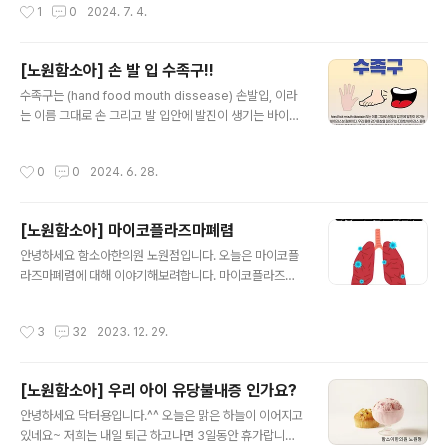
작성시간
1
0
2024. 7. 4.
itis 인두염, Adenitis 림프절염의 앞글자를 따서 만든 질
환입니다. 피파파 또는 프파파라 부르는 사람들도 있어
요. 열이 특별히 자주 나는 아이들이 있는데요~ 우리아이
[노원함소아] 손 발 입 수족구!!
는 열감기가 잦아요 또는 편도가 크다고 해서 그런지 열이
글 내용
수족구는 (hand food mouth dissease) 손발입, 이라
자주 나요 라고 하는 아이들 중 그 빈도가 유난히 잦아서 한
는 이름 그대로 손 그리고 발 입안에 발진이 생기는 바이러
달에 한번씩 발열이 반복되고, 그때마다 입안도 헐고 식도
스성질환이다. 감기증상을 우리몸에 일으키는 많은 바이러
부근에 인두가 염증이 심해 삼키기 힘들어하며 구내염이
스 중 하나지만, 특징적으로 발진을 동반하기 때문에 이름
생겨서 아파하는 점막의 트러블이 자주 반복되는 경우에는
작성시간
0
0
2024. 6. 28.
이 붙었을 뿐 대처법은 다른 감기와 다르지 않다. 대부분
파파증후군으로 정해 치료하는 편입니다. 사실 원인 또..
수족구는 열로 시작하며, 열이 식은 이후에 3일 정도 지나
면 전염력은 없어진다. 그러므로 겉으로 보기에 발진 또는
[노원함소아] 마이코플라즈마폐렴
수포가 남아 있더라도 단체생활을 재개할 수는 있지만, 사
글 내용
회적 인식 그리고 문제상 발진이 모두 사라 진 후 단체생활
안녕하세요 함소아한의원 노원점입니다. 오늘은 마이코플
을 재개하는게 에티켓이긴 하다. 수족구 바이러스 자체는
라즈마폐렴에 대해 이야기해보려합니다. 마이코플라즈마
변형이 자주 일어나는 편이라, 예방접종은 별로 효과를 발
는 바이러스와 세균의 중간 상태의 미생물입니다. 세균처
휘하지 못하며, 아이들 같은 경우 입안에 발진이 생기면 입
럼 세포벽을 갖고 있지 않아, 일반 항생제는 효과가 없습니
작성시간
3
32
2023. 12. 29.
안이 헐면서 아프기..
다. 호흡기를 통하여 침투한 마이코플라즈마균에 감염되
발생하는 폐렴을 마이코플라즈마 폐렴이라고 칭합니다. 위
에 설명을 보면 치료가 어려워 보이고 심각해보이지만, 일
[노원함소아] 우리 아이 유당불내증 인가요?
반적으로 마이코플라즈마폐렴은 경증이고, 열과 피로, 기
글 내용
침, 인후통을 포함하지만 이 감염은 보행성 폐렴이라고 하
안녕하세요 닥터용입니다.^^ 오늘은 맑은 하늘이 이어지고
여 침상 안정 또는 입원이 필요하지 않은 경증폐렴에 속합
있네요~ 저희는 내일 퇴근 하고나면 3일동안 휴가랍니다.