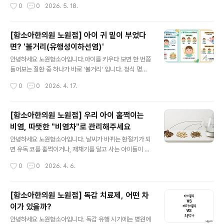
작성시간
0
0
2026. 5. 18.
바이러스71을 비롯해 다양한 바이러스가 원인이 될 수 있
겁니다. 육아 정보에서 반복적으로 접하다 보면 사실처럼
습니다. 바이러스 종류가 여러 가지이기 때문에 ..
느껴지기도 하는데요. 실제로는 어떨까요?오늘은 두유와
성조숙증의 관계, 그리고 성조숙증에 영향을 줄 수 있는 생
[함소아한의원 노원점] 아이 귀 밑이 부었다
활 요인들에 대해 알아보고, 한의학에서는 이를 어떤 관점
면? '볼거리(유행성이하선염)'
으로 관리하는지 함께 살펴보겠습니다. 성조숙증이란?성
글 내용
조숙증은 또래보다 이른 시기에 2차 성징이 나타나는 상태
안녕하세요 노원함소아입니다.아이를 키우다 보면 한 번쯤
를 말합니다. 일반적으로 여아는 만 8세 이전, 남아는 만 9
들어보는 질환 중 하나가 바로 '볼거리' 입니다. 정식 명칭
세 이전에 사춘기 변화가 시작되는 경우를 의미합니다.예
은 유행성이하선염으로, 침샘(이하선)에 염증이 생기는 바
작성시간
0
0
2026. 4. 17.
를 들어 여아의 유방 발달이 빠르게 진행되거나, 남아의 고
이러스성 질환입니다.볼거리는 어떤질환인가요? 볼거리는
환 크기가 또래보다 빨리 증가하는 경우가 ..
주로 소아 연령에서 발생하는 감염성 질환으로, 환자의 침
방울(비말) 등을 통해 전파되는 것으로 알려져 있습니다.감
[함소아한의원 노원점] 우리 아이 훌쩍이는
염 후 바로 증상이 나타나는 것이 아니라, 보통 약 2-3주
비염, 따뜻한 "비염차"로 관리해주세요
정도의 잠복기를 거친 뒤 증상이 시작됩니다. 이때문에 감
글 내용
염 경로를 정확리 알기 어려운 경우도 많습니다. 또한 일정
안녕하세요 노원함소아입니다. 날씨가 바뀌는 환절기가 되
기간 동안 다른 사람에게 전파될 수 있어 집단생활(어린이
면 유독 코를 훌쩍이거나, 재채기를 달고 사는 아이들이 많
집, 학교 등)에서는 주의가 필요합니다.주요 증상은 어떻게
죠? 비염은 아이들의 숙면을 방해할 뿐만 아니라 집중력 저
작성시간
0
0
2026. 4. 6.
나타날까요? 초기에는 감기와 비슷하게-미열-몸살기운-
하의 원인이 되기도 해서 부모님들의 걱정이 참 많으실거
식욕저하 등의 증상이 나타날 수 있..
에요.오늘은 집에서도 편하게 아이와 함께 마시며 비염 증
상 완화에 도움을 줄 수 있는 비염에 좋은 한약재와 이를 활
[함소아한의원 노원점] 독감 치료제, 어떤 차
용한 비염차를 소개해드리도록 하겠습니다.비염완화를 돕
이가 있을까?
는 대표적인 한약재 3가지 [ 작두콩, 황기, 방풍 ]작두콩비
글 내용
염하면 가장 먼저 떠오르는 것이 바로 작두콩이죠? 작두콩
안녕하세요 노원함소아입니다. 독감 유행 시기에는 병원에