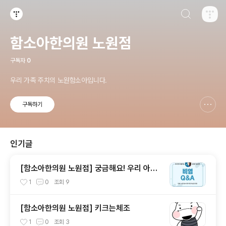
검색하기
티스토리
함소아한의원 노원점
구독자
0
우리 가족 주치의 노원함소아입니다.
구독하기
신고하기 레이어
열기
인기글
[함소아한의원 노원점] 궁금해요! 우리 아이
괴롭히는 불청객 비염
1
0
조회
9
[함소아한의원 노원점] 키크는체조
1
0
조회
3