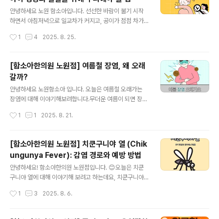
에, 평소 우리 몸의 면역력을 잘 유지하는 것이 무엇보다 중
글 내용
요합니다.한의학에서 말하는 면역력, [ 정기(正氣) ] 의 개
안녕하세요 노원 함소아입니다. 선선한 바람이 불기 시작
념한의학에서는 외부의 바이러스나 세균과 같은 병원체를
하면서 아침저녁으로 일교차가 커지고, 공이가 점점 차가
‘사기(邪氣)’, 우리 몸을 보호하는 방어력을 정기(正氣) 라
워지는 환절기가 되었습니다. 이 시기에는 소아 호흡기 증
작성시간
1
4
2025. 8. 25.
고 표현합니다. 고전 의서 《황제내경》에는 "정기가 충만하
상이이 부쩍 늘어납니다. 특히 요즘처럼 날씨가 급격하게
면 사기가 침입하지 못한다"는 말..
변할 때에는 단순 감기로 보이던 기침이 오래 이어지거나
밤마다 심해지는 경우가 많습니다. 그럴 때 보호자분들이
[함소아한의원 노원점] 여름철 장염, 왜 오래
가장 많이 걱정하시는것이 바로 입니다. 노원 함소아에서
갈까?
도 가을을 앞둔 요즘에 기관지 불편을 호소하는 아이들이
글 내용
부쩍 늘어나고 있습니다. 기관지 천식이란?기관지 천식은
안녕하세요 노원함소아 입니다. 오늘은 여름철 오래가는
기도에 염증이 생기면서 기관지가 외부 자극에 과민하게
장염에 대해 이야기해보려합니다.무더운 여름이 되면 장염
반응하는 만성적인 호흡기 질환입니다. 공기의 통로인 기
증상을 보이는 영유아 환자들이 부쩍 늘어납니다. 복통, 설
작성시간
1
1
2025. 8. 21.
도가 좁아지거나 예민해지면 숨이 차거나, 기침이 반복되
사, 구토 같은 증상이 밤낮으로 이어지면 아이는 물론 보호
거나, 숨을 쉴 때 쌕쌕거리는 소리가 들릴 수 있습니다. ..
자까지 지치기 마련입니다. 장염은 크게 바이러스성 장염
과 세균성 장염으로 나눌 수 있습니다. 바이러스성 장염은
[함소아한의원 노원점] 치쿤구니야 열 (Chik
로타바이러스, 노로바이러스 등의 감염에 의해 발생하며
ungunya Fever): 감염 경로와 예방 방법
구토, 발열, 설사 증상을 동반합니다. 보통 며칠 안에 자연
글 내용
회복되는 경우가 많지만, 증상이 심한 경우에는 탈수나 체
안녕하세요! 함소아한의원 노원점입니다. 😊오늘은 치쿤
력 저하에 주의가 필요합니다. 세균성 장염은 흔히 말하는
구니야 열에 대해 이야기해 보려고 하는데요, 치쿤구니야
식중독으로, 살모넬라, 포도상구균, 비브리오균 등이 원인
열은 모기를 통해 전파되는 질환이기 때문에 특히 여행을
작성시간
1
3
2025. 8. 6.
균입니다. 복통과 설사, 구토, 발열 등의 증상이 나타날 수
자주 가시는 분들에게 유용한 정보가 될 것 같아요!치쿤구
있습니다. 여름철엔 세균이 번식하기..
니야 바이러스란?치쿤구니야 바이러스는 플라비바이러스
과에 속하는 바이러스로, 1950년대에 아프리카에서 처음