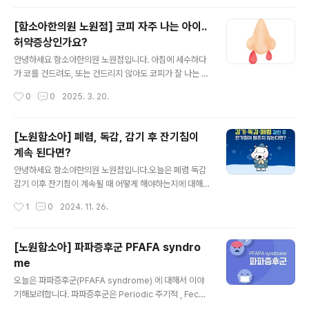
면 여러 개로 번지는 경..
창해진다는 의미입니다. 봄은 인체의 5장육부인 (간 심 비
폐 신장) 중에서 간이 가장 바쁘게 움직이는 계절입니다. 한
[함소아한의원 노원점] 코피 자주 나는 아이..
의학에서 간은 나무의 기운(木)이 발달한 장부로 보며, 겨
허약증상인가요?
울철 몸에 쌓인 탁한 기운을 간이 가진 나무의 기능으로 소
글 내용
통시켜 밖으로 배출할 수 있게 합니다. 절기로는 바로 오늘
안녕하세요 함소아한의원 노원점입니다. 아침에 세수하다
인 ‘청명’ 무렵에 간 기능이 가장 발달하는 때라고 볼 수 있
가 코를 건드려도, 또는 건드리지 않아도 코피가 잘 나는 친
습니다. 또한 간은 피를 저장하는 기능, 근육 발달, 눈을 관
구들이 있습니다. 또한 자다가 코피가 나 베개에 묻기도 하
작성시간
0
0
2025. 3. 20.
리하는 기능도 있습니다.따라서 봄철에 피부나 눈코의 건
는데요 오늘은 이렇듯 코피 자주 나는 아이에 대해 이야
조함으로 생기는 아토피나 ..
기 해보려합니다. 아이들이 흘리는 코피는 대부분 콧구멍
안쪽 1CM정도 부근에서 발생하는 전방 비출혈인데요키셀
[노원함소아] 폐렴, 독감, 감기 후 잔기침이
바흐영역이라는 이 부위는 모세혈관이 밀집되어 있지만 한
계속 된다면?
층의 얇은 점막으로 덮여 있어 작은 충격이나 자극에도 쉽
글 내용
게 손상되어 출혈이 발생하기 쉽습니다. 허약한 아이들
안녕하세요 함소아한의원 노원점입니다.오늘은 폐렴 독감
뿐 아니라 몸이 실한 아이들도 코피가 날 수 있는데 열 많
감기 이후 잔기침이 계속될 때 어떻게 해야하는지에 대해
고 튼튼한 체질의 아이들은 속열이 너무 많아지면 그 열
이야기 해보려합니다. 우선 요즘 유행하는 마이코플라즈마
작성시간
1
0
2024. 11. 26.
을 식히기 위해 코피가 납니다. 이렇게 함으로써 압력을 조
에 대해 간단히 알아보자면, 치료 후에도 - 감기가 한번
절하는 것이지요. 어쩌다 한 번은 괜찮지만 계속..
걸리면 잘 낫지 않고 오래감- 아침마다 기침을 계속하며 잘
낫지 않음 - 중이염, 축농증 등 감기 합병증으로 자주 고생
[노원함소아] 파파증후군 PFAFA syndro
함-비염 천식 등 알러지 질환을 가지고 있음 -이유를 모르
me
는 두드러기가 생기거나 배앓이가 잦아짐 이런 증상들이
글 내용
지속 된다면, 애프터 독감, 폐렴, 감기 클리닉이 필요합니
오늘은 파파증후군(PFAFA syndrome) 에 대해서 이야
다. 감기, 독감, 폐렴 예방을 위한 생활관리 꿀 TIP
기해보려합니다. 파파증후군은 Periodic 주기적 , Fecer
발열, Aphthous stomatitis 아프타성 구내염, Pharyng