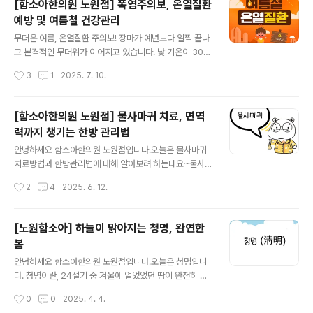
[함소아한의원 노원점] 폭염주의보, 온열질환
발견되었습니다. 그 후 아시아, 아프리카, 동남아시아 및 인
예방 및 여름철 건강관리
도양 주변 국가들에서 주로 발생했으며, 최근에는 전 세계
글 내용
적으로 확산 가능성이 우려되는 바이러스입니다.치쿤구니
무더운 여름, 온열질환 주의보! 장마가 예년보다 일찍 끝나
야 열의 증상치쿤구니야 열의 가장 대표적인 증상은 바로
고 본격적인 무더위가 이어지고 있습니다. 낮 기온이 30도
고열과 심한 관절통이에요. 감염 후 1~12일의 잠복기를 거
를 웃도는 날이 반복되면서, 건강 관리에 각별한 주의가 필
작성시간
3
1
2025. 7. 10.
쳐 증상이 나타나기 시작합니다. 갑작스러운 발열과 함께,
요한 시기인데요. 특히 기온이 높고 습도가 높은 여름철에
주로 손목, 발목, 무릎 같은 관절에 심한 통증..
는 체온이 쉽게 올라가고, 수분이 부족해지기 쉬워 다양한
온열질환이 발생할 수 있습니다. ⸻ 온열질환이란? 온
[함소아한의원 노원점] 물사마귀 치료, 면역
열질환은 고온의 환경에 오랜 시간 노출되어 발생하는 급
력까지 챙기는 한방 관리법
성 질환입니다. 대표적으로는 열사병과 열탈진이 있으며,
글 내용
다음과 같은 증상을 동반할 수 있습니다.• 심한 두통 • 어
안녕하세요 함소아한의원 노원점입니다.오늘은 물사마귀
지러움 • 피로감 • 근육 경련 • 피부가 뜨겁고 건조해짐 •
치료방법과 한방관리법에 대해 알아보려 하는데요~물사마
의식 저하 증상이 심한 경우에는 생명까지 위협할 수 있기
귀는 바이러스성 피부 질환으로, **물사마귀 바이러스(M
작성시간
2
4
2025. 6. 12.
때문에, 초기 대응과 예방이 매우 중요합니다. ⸻ 폭염
olluscum contagiosum virus, MCV)**에 감염되어
시 특히 조심해야 할 대상은? 최근..
생깁니다. 전염성이 매우 강하고 주로 어린아이들에게서
흔히 발생하지만, 면역력이 떨어진 성인에게도 생길 수 있
[노원함소아] 하늘이 맑아지는 청명, 완연한
습니다.피부에 작은 구슬처럼 반짝이는 병변, 즉 구진이 생
봄
기는 것이 특징이며, 보통 크기는 2~5mm 정도로 작고 말
글 내용
랑말랑하며 통증은 거의 없습니다. 중앙이 살짝 오목하게
안녕하세요 함소아한의원 노원점입니다.오늘은 청명입니
들어간 형태라서 눈으로 봐도 구분이 가능합니다. 이러한
다. 청명이란, 24절기 중 겨울에 얼었었던 땅이 완전히 풀
물사마귀는 팔, 다리, 겨드랑이, 얼굴, 몸통 등 신체 어디든
린다는 춘분과 봄비가 곡식들을 윤택하게 한다는 곡우 사
작성시간
0
0
2025. 4. 4.
생길 수 있으며, 초기엔 한두 개로 시작하지만 시간이 지나
이에 있는 5번째 절기로써 완연한 봄이 되어 날이 맑고 화