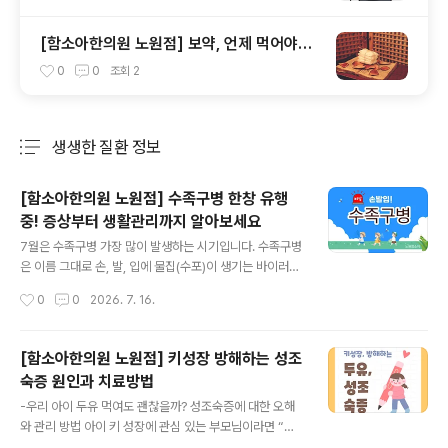
[함소아한의원 노원점] 보약, 언제 먹어야되
나요?
0
0
조회
2
생생한 질환 정보
분류 전체보기
주요 글 목록
[함소아한의원 노원점] 수족구병 한창 유행
중! 증상부터 생활관리까지 알아보세요
글 내용
7월은 수족구병 가장 많이 발생하는 시기입니다. 수족구병
은 이름 그대로 손, 발, 입에 물집(수포)이 생기는 바이러스
감염 질환으로, 특히 영유아와 어린아이들에게 흔하게 발
작성시간
0
0
2026. 7. 16.
생합니다. 어린이집이나 유치원처럼 단체생활을 하는 아이
들은 쉽게 전파될 수 있어 이맘때 부모님들의 걱정이 커지
는 질환이기도 합니다. 최근에는 한 계절에 두세 번 반복해
[함소아한의원 노원점] 키성장 방해하는 성조
서 수족구병을 앓는 아이들도 적지 않은데요. 오늘은 수족
숙증 원인과 치료방법
구병의 원인과 증상, 헤르판지나와의 차이점, 그리고 생활
글 내용
관리 방법까지 자세히 알아보겠습니다.수족구병은 장바이
-우리 아이 두유 먹여도 괜찮을까? 성조숙증에 대한 오해
러스(엔테로바이러스) 감염으로 발생하는 질환입니다.대표
와 관리 방법 아이 키 성장에 관심 있는 부모님이라면 “두
적으로 콕사키바이러스 A16이 잘 알려져 있지만, 엔테로
유 먹으면 성조숙증 온다”는 이야기를 한 번쯤 들어보셨을