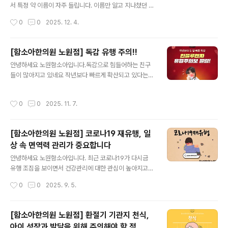
에는 일반 콩보다 비타민 A와 C가 풍부하고, 특히 항염증
서 특정 약 이름이 자주 들립니다. 이름만 알고 지나쳤던 약
작용을 하는 "히스티딘" 성분이 들어있어 콧물을 줄이고 코
들이 실제로 어떤 방식으로 쓰이는지 궁금해하는 분들이
작성시간
0
0
2025. 12. 4.
점막의 부종을 가라앉히는 데 효과적입니다. 황기아이들은
많아, 오늘은 주요 항바이러스제의 특징에 대해 정리해보
기력이 떨어지면 면역력도 함께 약해..
려 합니다. 타미플루, 가장 먼저 떠오르는 이유?!?!독감 치
료제 가운데 가장 친숙한 이름이 타미플루입니다. 성분명
[함소아한의원 노원점] 독감 유행 주의!!
은 오셀타미비르로, 바이러스가 인체 세포 밖으로 빠져나
글 내용
안녕하세요 노원함소아입니다.독감으로 힘들어하는 친구
갈 때 필요한 효소 작용에 영향을 주는 기전이 알려져있습
들이 많아지고 있네요 작년보다 빠르게 확산되고 있다는게
니다. - 복용 시기: 증상 시작 후 48시간 이내 권장 - 사용
실감되는 순간입니다.독감은 어떤 질환이고, 어떤 증상이
방식: 5일간 먹는 약(경구제) - 연령 기준: 생후 2주 이후부
있는지 함께 살펴보아요! 호흡기 감염병 예방수칙을 잘 지
터 사용 가능 장기간 사용 경험이 축적되어 다양한 연령층
작성시간
0
0
2025. 11. 7.
키며 겨울을 맞이하면 좋을 것 같습니다^^
에서 활용되고 있으며, 바이러스 확산 속도를 줄이는 데 기
여할 수 있다는 점에서 공..
[함소아한의원 노원점] 코로나19 재유행, 일
상 속 면역력 관리가 중요합니다
글 내용
안녕하세요 노원함소아입니다. 최근 코로나19가 다시금
유행 조짐을 보이면서 건강관리에 대한 관심이 높아지고
있습니다. 질병관리청 발표에 따르면, 최근 전남지역 코로
작성시간
0
0
2025. 9. 5.
나19 입원 환자수가 8주 연속 증가하며 여름철 확산세가
지속되고 있다고 합니다. 특히 고령층과 면역저하자 등 고
위험군의 경우 각별한 주의가 더 필요하다고 강조하고 있
[함소아한의원 노원점] 환절기 기관지 천식,
습니다. 이처럼 코로나19는 언제든 재유행할 수 있기 때문
아이 성장과 발달을 위해 주의해야 할 점