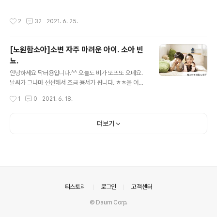
니다. 또한 마이코플라즈마폐렴은 생각보다 매우 흔합니
푹~ 쉬고, 에너지 재충전하여 돌아오겠습니다.^^ 우리 아
다. 겨울철 폐렴의 10-40%까지 차지하고 있죠. 또한 독감
이 유당불내증 인가요? 유당불내증 은 유전이 되나요? 라
작성시간
2
32
2021. 6. 25.
처럼 3-4년 주기로 유행하는 질환입니다. ***증상 주로 ..
는 질문을 최근에 내원하신 어머님께서 물어보신 것이 기
억나 한번 알려드립니다.^^ 유당불내증은 우유속의 유당을
분해하는 소화 효소가 적을 때 생기는 증상이예요. 유당불
[노원함소아]소변 자주 마려운 아이. 소아 빈
내증은 소장의 락타아제 라는 소화효소가 부족하면 분해되
뇨.
지 않은 유당이 대장으로 넘어가 대장의 균에 의해 가스와
글 내용
유기산으로 발효되며 배도 아프고, 설사를 하게 됩니다. 유
안녕하세요 닥터용입니다.^^ 오늘도 비가 또또또 오네요.
당불내증 인 경우 분유나 우유를 먹은 후 적게는 30분 , 많
날씨가 그나마 선선해서 조금 용서가 됩니다. ㅎㅎ올 여름
게는 2시간 안에 배가 팽팽하게 부풀어 오르면서 부글부글
은 비가 정말 잦을거라고 하지요? 1주일에 2~3번정도는
작성시간
1
0
2021. 6. 18.
한 느낌이 들고, 배가 아프다고 ..
꼭 비가 내리고 있는 것 같네요. 오늘은 소변 자주 마려운
아이. 소아빈뇨에 대해 알려드리겠습니다. 우선 평균적으
로 소변을 보는 횟수는 어떻게 될까요? 돌 전 아이는 하루
더보기
에 2~30회 정도까지도 소변을 보고, 2~3세에는 10회 이
내, 그 이후에는 6~8회 정도 소변을 보면 평균적 수치가
됩니다. 하지만 특별한 증상이 없어도 마시는 음료의 양, 날
씨, 활동 정도에 따라 소변의 양이나 횟수는 달라질 수 있겠
죠. 아이가 소변을 자주 본다고해서 모두 소아빈뇨 는 아니
예요. 단, 특별한 이유 없이 평소보다 소아빈뇨 현상이 2~
의안내
티스토리
로그인
고객센터
3일 이상 지속되면..
© Daum Corp.