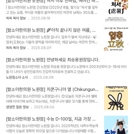
[함소아한의원 노원점] 처서 이후 찬바람, 에어컨 바
로타바이러스, 노로바이러스 등의 감염에 의해 발생하며 구토, 발열,
람에 약해지는 ‘폐’… 건강 지키는 음식 4가지
| 함소아한의원 노원점 건강정보 |2025년 8월, 절기상 ‘처서’를 앞두
설사 증상을 동반합니다. 보통 며칠 안에 자연 회복되는 경우가 많지
고 있는 요즘. 무더운 여름의 끝자락이지만 여전히 낮에는 30도를 웃
만, 증상이 심한 경우에는 탈수나 체력 저하에 주의가 필요합니다. 세
도는 더위가 이어지고 있습니다.하지만 아침저녁으로는 가을의 기운
쏙쏙 육아 정보
2025.08.18
균성 장염은 흔히 말하는 식중독으로, 살모넬라, 포도상구균, 비브리오
이 조금씩 느껴지며 찬바람이 불기 시작하고, 일교차가 점점 커지고 있
균 등이 원인균입니다. 복통과 설사, 구토, 발열 등의 증상이 나타날 수
습니다. 이렇게 계절이 바뀌는 시기에는 우리 몸도 자연스럽게 영향을
있습니다. 여름철엔 세균이 번식하기..
[함소아한의원 노원점] 🌾아직 끝나지 않은 여름, 입
받게 되는데요, 특히 차가운 기운에 민감한 ‘폐’ 건강은 이 시기 더욱
추 이후 건강을 지키는 방법은?
안녕하세요 함소아한의원 노원점 입니다. 입추가 벌써 지났네요~ 🍃
세심한 관리가 필요합니다.요즘처럼 냉방기 사용이 잦고, 외출 시 찬
입추(立秋)는 가을의 문턱을 의미하지만, 체감 날씨는 여전히 한여름
공기에 노출되기 쉬운 환경에서는 어린이와 청소년의 호흡기 건강에
입니다.뜨거운 햇볕, 끈적한 습도, 계속되는 무더위 속에서 몸도 마음
쏙쏙 육아 정보
2025.08.09
각별히 신경 써야 할 때입니다.함소아한의원 노원점에서는 일상 속 식
도 쉽게 지치는 요즘, 어떻게 하면 건강하게 여름을 마무리할 수 있을
생활을 통해 호흡기를 건강하게 지킬 수 있는 대표적인 음식 4가지를
까요?특히 한방에서는 여름철에 발생하는 다양한 불편함을 ‘서병(暑
소개드립니다.이러한 식품들은 일반적..
[함소아한의원 노원점] 안녕하세요 최승용원장입니다.
病)’이라고 표현하는데요,오늘은 서병의 원인과 예방법, 그리고 생활
안녕하세요 함소아한의원 노원점 최승용 원장입니다.노원에서 2003년부터 0~18세 아이
속 건강관리 팁까지 차분히 알려드릴게요. 😊 1. 🔥 여름 더위로 인한
들 더 나아가 성인진료까지 건강주치의로써 진료하고 있습니다.
'양서병'이란?햇빛 아래 잠깐만 있어도 마스크 안이 땀으로 흠뻑 젖고,
노원함소아 소식
2025.08.08
얼굴이 화끈 달아오르는 요즘!이처럼 강한 햇볕과 높은 습도 속에서 땀
이 평소보다 2배 이상 증가하게 되는데요,그에 따라 나타나는 여러 증
상들을 **‘양서병(陽暑病)..
[함소아한의원 노원점] 치쿤구니야 열 (Chikunguny
a Fever): 감염 경로와 예방 방법
안녕하세요! 함소아한의원 노원점입니다. 😊오늘은 치쿤구니야 열에
대해 이야기해 보려고 하는데요, 치쿤구니야 열은 모기를 통해 전파되
는 질환이기 때문에 특히 여행을 자주 가시는 분들에게 유용한 정보가
생생한 질환 정보
2025.08.06
될 것 같아요!치쿤구니야 바이러스란?치쿤구니야 바이러스는 플라비
바이러스과에 속하는 바이러스로, 1950년대에 아프리카에서 처음 발
[함소아한의원 노원점] 수능 D-100일, 지금 가장 중
견되었습니다. 그 후 아시아, 아프리카, 동남아시아 및 인도양 주변 국
요한 건 '컨디션 관리'입니다.
안녕하세요 함소아한의원 노원점 입니다. 2025학년도 대학수학능력
가들에서 주로 발생했으며, 최근에는 전 세계적으로 확산 가능성이 우
시험이 오늘로 정확히 100일 앞으로 다가왔습니다.이맘때쯤 수험생
려되는 바이러스입니다.치쿤구니야 열의 증상치쿤구니야 열의 가장