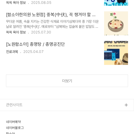
여러분은 하루하루가 긴장의 연속일 텐데요.공부 시간만큼 중요한 것,
쏙쏙 육아 정보
2025.08.05
대표적인 증상은 바로 고열과 심한 관절통이에요. 감염 후 1~12일의
바로 몸과 마음의 건강을 유지하는 것입니다.공부는 집중이 잘 될 때
잠복기를 거쳐 증상이 나타나기 시작합니다. 갑작스러운 발열과 함께,
해야 효율이 높아지기 마련이죠.오늘은 남은 100일을 알차게 보내기
주로 손목, 발목, 무릎 같은 관절에 심한 통증..
[함소아한의원 노원점] 중복(中伏), 꼭 챙겨야 할 여
위해 필요한 생활관리 팁들을 소개해드릴게요.1️⃣ 속이 더부룩할 땐?
름철 배앓이 예방 음식 4가지
무더운 여름, 속을 지키는 건강한 식재료 이야기삼복더위 중 가장 더운
따뜻한 차 한 잔과 간단한 지압긴장된 상태로 오래 앉아 있다 보면 소
날로 알려진 ‘중복(中伏)’. 예로부터 "삼복에는 입술에 붙은 밥알도 무
화가 잘 안 되거나 속이 더부룩해지는 경험, 많으시죠?이럴 땐 소화를
겁다"는 말이 전해질 정도로, 이 시기의 더위는 사람의 기운을 쉽게 소
쏙쏙 육아 정보
2025.07.30
도와주는 따뜻한 차 한 잔과 가벼운 스트레칭, 산책이 큰 도움이 됩니
모시키고 몸속까지 지치게 만듭니다. 높은 온도와 습도, 잦은 냉방기기
다.💡 이런 습관을 실천해보세요:결명자차, 오미자차, 매실차 등 자극
사용과 찬 음식 섭취는 여름철 대표적인 증상인 배앓이, 식욕부진, 설
이 덜한 차를 마셔보기엎드려 자기..
[노원함소아] 총명탕 / 총명공진단
사 등을 유발할 수 있습니다.실제로 여름철에는 위장 기능이 약해지기
진료과목
2025.04.07
쉬운 계절로 꼽힙니다. 찬 음식을 자주 찾게 되면서 일시적으로는 시원
함을 느낄 수 있지만, 장기적으로는 속이 냉해지고 소화 기능이 떨어지
며, 반복적으로 복통이나 장 트러블을 겪는 경우도 많습니다.이러한 여
름철 장 건강을 지키기 위해 일상 식단 속에서 쉽게 활용할 수 있는 네
가지 음식 재료를 소..
더보기
관련사이트
네이버예약
네이버블로그
함소아