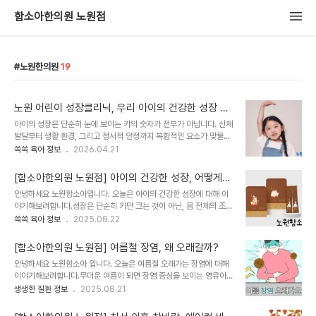
함소아한의원 노원점
노원한의원
19
노원 어린이 성장클리닉, 우리 아이의 건강한 성장 흐
름을 체크해보세요
아이의 성장은 단순히 눈에 보이는 키의 숫자가 전부가 아닙니다. 신체
발달부터 생활 환경, 그리고 정서적 안정까지 복합적인 요소가 맞물려
일어나는 소중한 과정입니다.노원 어린이 성장클리닉에서는 우리 아
쏙쏙 육아 정보
2026.04.21
이의 현재 상태를 다각도로 분석하여, 아이 개별 상황에 꼭 맞는 체계
적인 관리 방향을 제안해 드리고 있습니다.1. 성장 관리의 시작, 흐름을
[함소아한의원 노원점] 아이의 건강한 성장, 어떻게
읽는 것성장기에는 아이의 키, 체중, 머리둘레 등 기본적인 신체 지표
도울 수 있을까요?
안녕하세요 노원함소아입니다. 오늘은 아이의 건강한 성장에 대해 이
를 꾸준히 기록하며 추이를 살피는 것이 무엇보다 중요합니다. - 주기
야기해보려합니다.성장은 단순히 키만 크는 것이 아닌, 몸 전체의 조화
적 체크: 또래 평균과 비교하여 현재 성장 속도가 적절한지 참고합니
로운 발달이 함께 이루어질 때 건강한 결과로 이어질 수 있습니다. 특
쏙쏙 육아 정보
2025.08.22
다. - 지속적 관찰: 단순히 현재 수치에 일희일비하기보다는, 우리 아
히 성장기 아이들의 경우, 영양 상태, 생활 습관, 체질 등이 복합적으로
이만의 성장 곡선이 어떻게 변화하는지 확인하여 필요시 생활 습관을
작용하기 때문에 체계적인 접근이 필요합니다.이러한 이유로 많은 부
조정합니다. 2. 성장 평가 시 ..
[함소아한의원 노원점] 여름철 장염, 왜 오래갈까?
모님들이 성장 관리에 대해 관심을 가지시고, 한의학적인 도움을 고려
안녕하세요 노원함소아 입니다. 오늘은 여름철 오래가는 장염에 대해
하시기도 합니다. 한의학은 아이의 체질과 현재 상태를 종합적으로 살
이야기해보려합니다.무더운 여름이 되면 장염 증상을 보이는 영유아
펴보고 접근하는 방식이기 때문입니다. 함소아 성장클리닉, 키커시럽
환자들이 부쩍 늘어납니다. 복통, 설사, 구토 같은 증상이 밤낮으로 이
생생한 질환 정보
2025.08.21
이란?함소아는 아이의 성장 상태를 한의학적 진단 방법(문진, 맥진 등)
어지면 아이는 물론 보호자까지 지치기 마련입니다. 장염은 크게 바이
을 통해 종합적으로 평가하고, 개별적인 맞춤 처방을 진행합니다. 이
러스성 장염과 세균성 장염으로 나눌 수 있습니다. 바이러스성 장염은
과정에서 활용될 수 있는 한방 시럽 중..