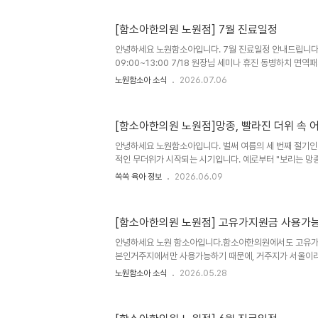
있습니다. 더운 날씨에도 속을 편안하게 유지하고 건강한 여
있는 음식들을 소개합니다. 1. 따뜻한 성질의 대표 보양식!
[함소아한의원 노원점] 7월 진료일정
르는 음식이 바로 삼계탕입니다. 닭고기는 양질의 단백질이
되는 대표적인 여름 보양식입니다. 한의학에서는 여름철에는 
안녕하세요 노원함소아입니다. 7월 진료일정 안내드립니다. 
09:00~13:00 7/18 원장님 세미나 휴진 동병하치 면역
까지 진행됩니다. 평일(월화목금) 10-18시(점심시간 12:30
노원함소아 소식
2026.07.06
시간x) 수,일 정기휴진일 문의사항은 02-932-0600 
[함소아한의원 노원점]망종, 빨라진 더위 속
안녕하세요 노원함소아입니다. 벌써 여름의 세 번째 절기인
적인 무더위가 시작되는 시기입니다. 예로부터 "보리는 망
만큼 농사일이 바빠지는 때이기도 합니다. 이 시기를 놓치면
쏙쏙 육아 정보
2026.06.09
아이들의 건강 역시 제때 관리해야 건강한 여름을 보낼 수
위가 빨리 시작되고 일교차도 커지면서 어린이들의 건강 관
졌습니다. 우리 아이 건강 상태 먼저 확인하기 여름철 건강
[함소아한의원 노원점] 고유가지원금 사용가
악하는 것부터 시작됩니다.평소보다 쉽게 피곤해하거나 활
사량이 감소하거나 입맛을 잃지는 않았는지 살펴보는 것이 
안녕하세요 노원 함소아입니다.함소아한의원에서도 고유
아침에 일어나기 ..
본인거주지에서만 사용가능하기 때문에, 거주지가 서울이
합니다:D사용기한은 8/31일까지입니다. 자세한 지원금 내
노원함소아 소식
2026.05.28