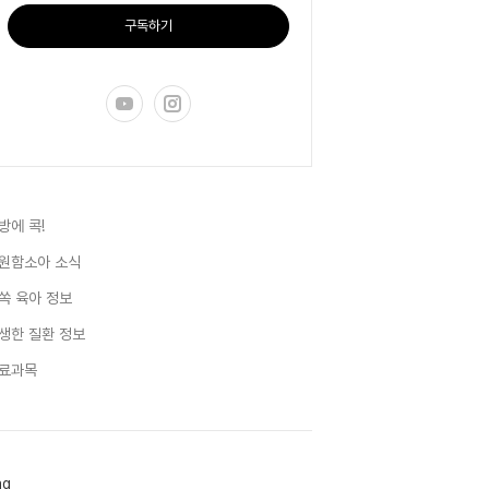
구독하기
방에 콕!
원함소아 소식
쏙 육아 정보
생한 질환 정보
료과목
ag