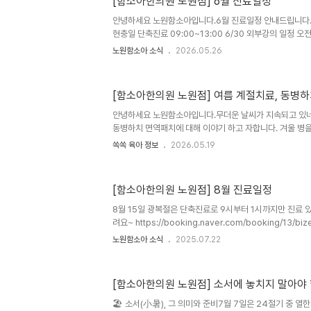
[함소아한의원 노원점] 6월 진료일정
안녕하세요 노원함소아입니다.6월 진료일정 안내드립니다. 6
현충일 단축진료 09:00~13:00 6/30 외부강의 일정 오전
면역패치 치료 시작됬습니다. 8/29일까지 진행됩니다. 평일
노원함소아 소식
2026.05.26
12:30~14:00) 토 9시-15시 (점심시간x) 수,일 정기휴
또는 댓글로 남겨주세요
[함소아한의원 노원점] 여름 계절치료, 동병
안녕하세요 노원함소아입니다.무더운 날씨가 지속되고 있네
동병하치 면역패치에 대해 이야기 하고 자합니다. 겨울 병
운 계절에 쉽게 나타나거나 증상이 심해질 수 있는 감기, 비
쏙쏙 육아 정보
2026.05.19
에 치료한다 하여 동병하치 라고 부릅니다. 고서를 보면 '
기로 상승하게 된다. 이 때 경락의 기운 순환을 이롭게하고,
왕성하게 하면 외부의 나쁜 기운이 쉽게 들어오지 못하게 된
[함소아한의원 노원점] 8월 진료일정
을 억누르고 원기를 보충하면 가을, 겨울의 질환 주요 경혈
리 침투가 되어 큰 효과를 보게 된다'라고 소개하고 있습니
8월 15일 광복절은 단축진료로 9시부터 1시까지만 진료
피부 모..
려요~ https://booking.naver.com/booking/13/bi
소아한의원 노원급하고 어려울 때 가장 먼저 믿고 상의할 수
노원함소아 소식
2025.07.22
을 함께 돌보는 든든한 동반자. 함소아한의원 노원점입니다.
잠을 설쳐 힘들어하는 야booking.naver.com
[함소아한의원 노원점] 소서에 놓치지 말아야 
🏖️ 소서(小暑), 그 의미와 준비7월 7일은 24절기 중 열