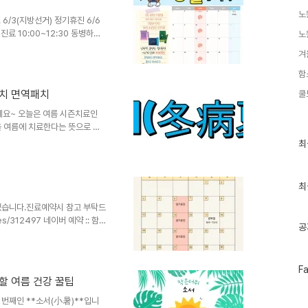
노
/3(지방선거) 정기휴진 6/6
진료 10:00~12:30 동병하치
노
(월화목금) 10-18시(점심시간
겨
진일 문의사항은 02-932-0600
함
하치 면역패치
쿨
요~ 오늘은 여름 시즌치료인
을 여름에 치료한다는 뜻으로 추
염 등 호흡기 질환을 더운 여름
최
최
근
여름은 기온이 상승하여 인체의 양
글
 기혈을 충만하게 하며, 정력을
과
다. 이 시기에 나쁜 차가운 기운
인
최
에 약물을 붙여주면 경락으로 빨
기
다.여른은 자연의 왕성한 양기로
 있습니다.진료예약시 참고 부탁드
글
zes/312497 네이버 예약 :: 함
공
 있는 주치의 가족 모두의 건강
 우리 아이의 잦은 감기, 밤마다
페
F
이
할 여름 건강 꿀팁
스
북
한 번째인 **소서(小暑)**입니