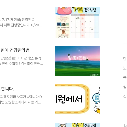
름을 보내기 위해 도움이 될 수
 닭고기 중복 하면 가장 먼저 떠오
 풍부해 기력 보충에도 도움이
땀을 많이 흘리면서 몸의 기..
7/17(제헌절) 단축진료
패치 치료 진행중입니다. 8/29일
~14:00) 토 9시-15시 (점심
또는 댓글로 남겨주세요
 어린이 건강관리법
 망종(芒種)이 지났네요. 본격
한
종 전에 수확하라"는 말이 전해질
노
 한 해 농사에 차질이 생기듯,
 있습니다.최근에는 예년보다 더
쏙
리에 더욱 세심한 관심이 필요해
관리는 현재 아이의 몸 상태를 파
생
능합니다.
동량이 줄어들지는 않았는지, 식
좋습니다. 또한 잠을 설치거나
진
가피해지원금 사용가능합니다:D
라면 노원함소아에서 사용 가능
용은 QR로 확인해보세요:D
T