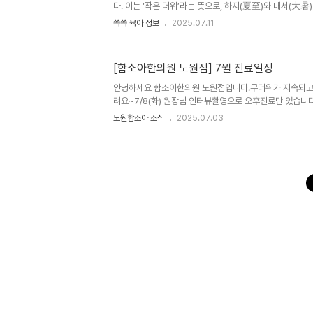
다. 이는 ‘작은 더위’라는 뜻으로, 하지(夏至)와 대서(大暑
한 본격 여름 더위의 시작을 알리는 시기입니다. 올여름은 
쏙쏙 육아 정보
2025.07.11
보였지만, 소서 이후에는 더 강한 무더위가 예상됩니다. 이
할 시기입니다.여름철, 건강 유지가 어려운 이유더위와 습기:
해지면 몸의 열이 축적되고 진액(津液)이 쉽게 마르며, 내
[함소아한의원 노원점] 7월 진료일정
력이 저하됩니다.아이의 경우: 성인보다 열 감수성이 높고
지치며, 땀을 많이 흘려 탈수·무기력 증상이 나타나기 쉽습니다
안녕하세요 함소아한의원 노원점입니다.무더위가 지속되고 
려요~7/8(화) 원장님 인터뷰촬영으로 오후진료만 있습니다 (
참고해주세요.수요일 일요일 정기휴진일입니다.평일 10시~
노원함소아 소식
2025.07.03
~14시) / 토요일 9시~3시( 점심시간x )