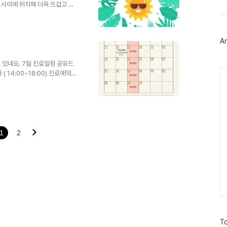
트
) 사이에 위치해 더욱 뜨겁고 습
위
6월부터 예년보다 높은 기온을
터
에 따라, 미리 대비하고 준비해야
플
 여름은 ‘덥고 습한 기운’이 강
러
Ar
부의 습한 기운이 쌓이면서 면역
그
인
 신진대사가 왕성해 더위에 쉽게
.한의학적 관점: ..
있네요. 7월 진료일정 공유드
Ca
 14:00~18:00) 진료예약시
18시( 점심시간 12시30분
1
2
방
To