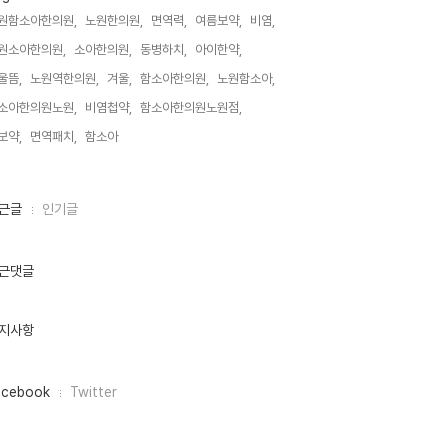
원함소아한의원,
노원한의원,
면역력,
여름보약,
비염,
원소아한의원,
소아한의원,
동병하치,
아이한약,
울뜸,
노원역한의원,
겨울,
함소아한의원,
노원함소아,
소아한의원노원,
비염첩약,
함소아한의원노원점,
보약,
면역패치,
함소아,
근글
인기글
근댓글
지사항
acebook
Twitter