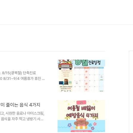
8/15(광복절) 단축진료
00 8/31~9/4 여름휴가 휴진 동
. 평일(월화목금) 10-18시
수,일 정기휴진일 문의사항은 02-
앓이 줄이는 음식 4가지
고, 시원한 음료나 아이스크림,
찬 음식을 자주 먹고 냉방기 사용
디션이 흔들리기 쉽습니다. 특히
 변화에도 쉽게 영향을 받을 수