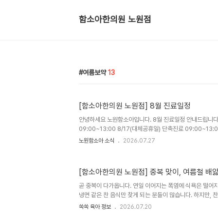
함소아한의원 노원점
여름보약
13
[함소아한의원 노원점] 8월 진료일정
안녕하세요 노원함소아입니다. 8월 진료일정 안내드립니다. 
09:00~13:00 8/17(대체공휴일) 단축진료 09:00~13:
병하치 면역패치 치료 진행중입니다. 8/29일까지 진행됩니다
노원함소아 소식
2026.07.27
(점심시간 12:30~14:00) 토 9시-15시 (점심시간x) 
932-0600 또는 댓글로 남겨주세요
[함소아한의원 노원점] 중복 맞이, 여름철 배
곧 중복이 다가옵니다. 연일 이어지는 폭염에 식욕은 떨어지
냉면 같은 찬 음식만 찾게 되는 분들이 많습니다. 하지만, 
시간이 길어지면 속이 불편하거나 배앓이, 설사 등 위장 컨
쏙쏙 육아 정보
2026.07.20
아이들은 성인보다 위장 기능이 예민해 여름철 작은 식습관