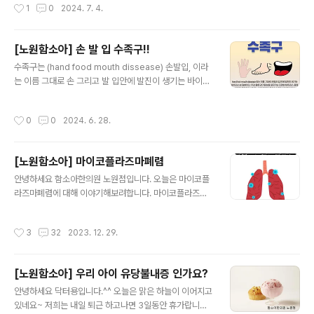
작성시간
1
0
2024. 7. 4.
itis 인두염, Adenitis 림프절염의 앞글자를 따서 만든 질
환입니다. 피파파 또는 프파파라 부르는 사람들도 있어
요. 열이 특별히 자주 나는 아이들이 있는데요~ 우리아이
[노원함소아] 손 발 입 수족구!!
는 열감기가 잦아요 또는 편도가 크다고 해서 그런지 열이
글 내용
수족구는 (hand food mouth dissease) 손발입, 이라
자주 나요 라고 하는 아이들 중 그 빈도가 유난히 잦아서 한
는 이름 그대로 손 그리고 발 입안에 발진이 생기는 바이러
달에 한번씩 발열이 반복되고, 그때마다 입안도 헐고 식도
스성질환이다. 감기증상을 우리몸에 일으키는 많은 바이러
부근에 인두가 염증이 심해 삼키기 힘들어하며 구내염이
스 중 하나지만, 특징적으로 발진을 동반하기 때문에 이름
생겨서 아파하는 점막의 트러블이 자주 반복되는 경우에는
작성시간
0
0
2024. 6. 28.
이 붙었을 뿐 대처법은 다른 감기와 다르지 않다. 대부분
파파증후군으로 정해 치료하는 편입니다. 사실 원인 또..
수족구는 열로 시작하며, 열이 식은 이후에 3일 정도 지나
면 전염력은 없어진다. 그러므로 겉으로 보기에 발진 또는
[노원함소아] 마이코플라즈마폐렴
수포가 남아 있더라도 단체생활을 재개할 수는 있지만, 사
글 내용
회적 인식 그리고 문제상 발진이 모두 사라 진 후 단체생활
안녕하세요 함소아한의원 노원점입니다. 오늘은 마이코플
을 재개하는게 에티켓이긴 하다. 수족구 바이러스 자체는
라즈마폐렴에 대해 이야기해보려합니다. 마이코플라즈마
변형이 자주 일어나는 편이라, 예방접종은 별로 효과를 발
는 바이러스와 세균의 중간 상태의 미생물입니다. 세균처
휘하지 못하며, 아이들 같은 경우 입안에 발진이 생기면 입
럼 세포벽을 갖고 있지 않아, 일반 항생제는 효과가 없습니
작성시간
3
32
2023. 12. 29.
안이 헐면서 아프기..
다. 호흡기를 통하여 침투한 마이코플라즈마균에 감염되
발생하는 폐렴을 마이코플라즈마 폐렴이라고 칭합니다. 위
에 설명을 보면 치료가 어려워 보이고 심각해보이지만, 일
[노원함소아] 우리 아이 유당불내증 인가요?
반적으로 마이코플라즈마폐렴은 경증이고, 열과 피로, 기
글 내용
침, 인후통을 포함하지만 이 감염은 보행성 폐렴이라고 하
안녕하세요 닥터용입니다.^^ 오늘은 맑은 하늘이 이어지고
여 침상 안정 또는 입원이 필요하지 않은 경증폐렴에 속합
있네요~ 저희는 내일 퇴근 하고나면 3일동안 휴가랍니다.