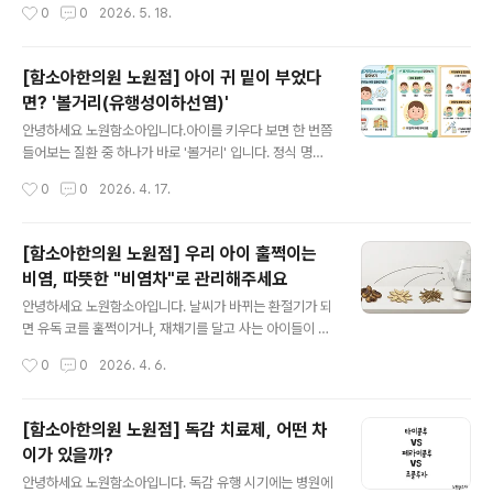
작성시간
0
0
2026. 5. 18.
바이러스71을 비롯해 다양한 바이러스가 원인이 될 수 있
겁니다. 육아 정보에서 반복적으로 접하다 보면 사실처럼
습니다. 바이러스 종류가 여러 가지이기 때문에 ..
느껴지기도 하는데요. 실제로는 어떨까요?오늘은 두유와
성조숙증의 관계, 그리고 성조숙증에 영향을 줄 수 있는 생
[함소아한의원 노원점] 아이 귀 밑이 부었다
활 요인들에 대해 알아보고, 한의학에서는 이를 어떤 관점
면? '볼거리(유행성이하선염)'
으로 관리하는지 함께 살펴보겠습니다. 성조숙증이란?성
글 내용
조숙증은 또래보다 이른 시기에 2차 성징이 나타나는 상태
안녕하세요 노원함소아입니다.아이를 키우다 보면 한 번쯤
를 말합니다. 일반적으로 여아는 만 8세 이전, 남아는 만 9
들어보는 질환 중 하나가 바로 '볼거리' 입니다. 정식 명칭
세 이전에 사춘기 변화가 시작되는 경우를 의미합니다.예
은 유행성이하선염으로, 침샘(이하선)에 염증이 생기는 바
작성시간
0
0
2026. 4. 17.
를 들어 여아의 유방 발달이 빠르게 진행되거나, 남아의 고
이러스성 질환입니다.볼거리는 어떤질환인가요? 볼거리는
환 크기가 또래보다 빨리 증가하는 경우가 ..
주로 소아 연령에서 발생하는 감염성 질환으로, 환자의 침
방울(비말) 등을 통해 전파되는 것으로 알려져 있습니다.감
[함소아한의원 노원점] 우리 아이 훌쩍이는
염 후 바로 증상이 나타나는 것이 아니라, 보통 약 2-3주
비염, 따뜻한 "비염차"로 관리해주세요
정도의 잠복기를 거친 뒤 증상이 시작됩니다. 이때문에 감
글 내용
염 경로를 정확리 알기 어려운 경우도 많습니다. 또한 일정
안녕하세요 노원함소아입니다. 날씨가 바뀌는 환절기가 되
기간 동안 다른 사람에게 전파될 수 있어 집단생활(어린이
면 유독 코를 훌쩍이거나, 재채기를 달고 사는 아이들이 많
집, 학교 등)에서는 주의가 필요합니다.주요 증상은 어떻게
죠? 비염은 아이들의 숙면을 방해할 뿐만 아니라 집중력 저
작성시간
0
0
2026. 4. 6.
나타날까요? 초기에는 감기와 비슷하게-미열-몸살기운-
하의 원인이 되기도 해서 부모님들의 걱정이 참 많으실거
식욕저하 등의 증상이 나타날 수 있..
에요.오늘은 집에서도 편하게 아이와 함께 마시며 비염 증
상 완화에 도움을 줄 수 있는 비염에 좋은 한약재와 이를 활
[함소아한의원 노원점] 독감 치료제, 어떤 차
용한 비염차를 소개해드리도록 하겠습니다.비염완화를 돕
이가 있을까?
는 대표적인 한약재 3가지 [ 작두콩, 황기, 방풍 ]작두콩비
글 내용
염하면 가장 먼저 떠오르는 것이 바로 작두콩이죠? 작두콩
안녕하세요 노원함소아입니다. 독감 유행 시기에는 병원에