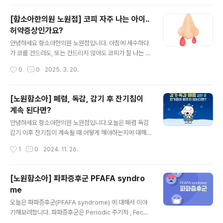
면 여러 개로 번지는 경..
창해진다는 의미입니다. 봄은 인체의 5장육부인 (간 심 비
폐 신장) 중에서 간이 가장 바쁘게 움직이는 계절입니다. 한
[함소아한의원 노원점] 코피 자주 나는 아이..
의학에서 간은 나무의 기운(木)이 발달한 장부로 보며, 겨
허약증상인가요?
울철 몸에 쌓인 탁한 기운을 간이 가진 나무의 기능으로 소
글 내용
통시켜 밖으로 배출할 수 있게 합니다. 절기로는 바로 오늘
안녕하세요 함소아한의원 노원점입니다. 아침에 세수하다
인 ‘청명’ 무렵에 간 기능이 가장 발달하는 때라고 볼 수 있
가 코를 건드려도, 또는 건드리지 않아도 코피가 잘 나는 친
습니다. 또한 간은 피를 저장하는 기능, 근육 발달, 눈을 관
구들이 있습니다. 또한 자다가 코피가 나 베개에 묻기도 하
작성시간
0
0
2025. 3. 20.
리하는 기능도 있습니다.따라서 봄철에 피부나 눈코의 건
는데요 오늘은 이렇듯 코피 자주 나는 아이에 대해 이야
조함으로 생기는 아토피나 ..
기 해보려합니다. 아이들이 흘리는 코피는 대부분 콧구멍
안쪽 1CM정도 부근에서 발생하는 전방 비출혈인데요키셀
[노원함소아] 폐렴, 독감, 감기 후 잔기침이
바흐영역이라는 이 부위는 모세혈관이 밀집되어 있지만 한
계속 된다면?
층의 얇은 점막으로 덮여 있어 작은 충격이나 자극에도 쉽
글 내용
게 손상되어 출혈이 발생하기 쉽습니다. 허약한 아이들
안녕하세요 함소아한의원 노원점입니다.오늘은 폐렴 독감
뿐 아니라 몸이 실한 아이들도 코피가 날 수 있는데 열 많
감기 이후 잔기침이 계속될 때 어떻게 해야하는지에 대해
고 튼튼한 체질의 아이들은 속열이 너무 많아지면 그 열
이야기 해보려합니다. 우선 요즘 유행하는 마이코플라즈마
작성시간
1
0
2024. 11. 26.
을 식히기 위해 코피가 납니다. 이렇게 함으로써 압력을 조
에 대해 간단히 알아보자면, 치료 후에도 - 감기가 한번
절하는 것이지요. 어쩌다 한 번은 괜찮지만 계속..
걸리면 잘 낫지 않고 오래감- 아침마다 기침을 계속하며 잘
낫지 않음 - 중이염, 축농증 등 감기 합병증으로 자주 고생
[노원함소아] 파파증후군 PFAFA syndro
함-비염 천식 등 알러지 질환을 가지고 있음 -이유를 모르
me
는 두드러기가 생기거나 배앓이가 잦아짐 이런 증상들이
글 내용
지속 된다면, 애프터 독감, 폐렴, 감기 클리닉이 필요합니
오늘은 파파증후군(PFAFA syndrome) 에 대해서 이야
다. 감기, 독감, 폐렴 예방을 위한 생활관리 꿀 TIP
기해보려합니다. 파파증후군은 Periodic 주기적 , Fecer
발열, Aphthous stomatitis 아프타성 구내염, Pharyng