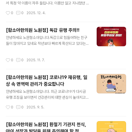
에는 일반 콩보다 비타민 A와 C가 풍부하고, 특히 항염증
서 특정 약 이름이 자주 들립니다. 이름만 알고 지나쳤던 약
작용을 하는 "히스티딘" 성분이 들어있어 콧물을 줄이고 코
들이 실제로 어떤 방식으로 쓰이는지 궁금해하는 분들이
작성시간
0
0
2025. 12. 4.
점막의 부종을 가라앉히는 데 효과적입니다. 황기아이들은
많아, 오늘은 주요 항바이러스제의 특징에 대해 정리해보
기력이 떨어지면 면역력도 함께 약해..
려 합니다. 타미플루, 가장 먼저 떠오르는 이유?!?!독감 치
료제 가운데 가장 친숙한 이름이 타미플루입니다. 성분명
[함소아한의원 노원점] 독감 유행 주의!!
은 오셀타미비르로, 바이러스가 인체 세포 밖으로 빠져나
글 내용
안녕하세요 노원함소아입니다.독감으로 힘들어하는 친구
갈 때 필요한 효소 작용에 영향을 주는 기전이 알려져있습
들이 많아지고 있네요 작년보다 빠르게 확산되고 있다는게
니다. - 복용 시기: 증상 시작 후 48시간 이내 권장 - 사용
실감되는 순간입니다.독감은 어떤 질환이고, 어떤 증상이
방식: 5일간 먹는 약(경구제) - 연령 기준: 생후 2주 이후부
있는지 함께 살펴보아요! 호흡기 감염병 예방수칙을 잘 지
터 사용 가능 장기간 사용 경험이 축적되어 다양한 연령층
작성시간
0
0
2025. 11. 7.
키며 겨울을 맞이하면 좋을 것 같습니다^^
에서 활용되고 있으며, 바이러스 확산 속도를 줄이는 데 기
여할 수 있다는 점에서 공..
[함소아한의원 노원점] 코로나19 재유행, 일
상 속 면역력 관리가 중요합니다
글 내용
안녕하세요 노원함소아입니다. 최근 코로나19가 다시금
유행 조짐을 보이면서 건강관리에 대한 관심이 높아지고
있습니다. 질병관리청 발표에 따르면, 최근 전남지역 코로
작성시간
0
0
2025. 9. 5.
나19 입원 환자수가 8주 연속 증가하며 여름철 확산세가
지속되고 있다고 합니다. 특히 고령층과 면역저하자 등 고
위험군의 경우 각별한 주의가 더 필요하다고 강조하고 있
[함소아한의원 노원점] 환절기 기관지 천식,
습니다. 이처럼 코로나19는 언제든 재유행할 수 있기 때문
아이 성장과 발달을 위해 주의해야 할 점