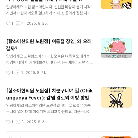
에, 평소 우리 몸의 면역력을 잘 유지하는 것이 무엇보다 중
글 내용
요합니다.한의학에서 말하는 면역력, [ 정기(正氣) ] 의 개
안녕하세요 노원 함소아입니다. 선선한 바람이 불기 시작
념한의학에서는 외부의 바이러스나 세균과 같은 병원체를
하면서 아침저녁으로 일교차가 커지고, 공이가 점점 차가
‘사기(邪氣)’, 우리 몸을 보호하는 방어력을 정기(正氣) 라
워지는 환절기가 되었습니다. 이 시기에는 소아 호흡기 증
작성시간
1
4
2025. 8. 25.
고 표현합니다. 고전 의서 《황제내경》에는 "정기가 충만하
상이이 부쩍 늘어납니다. 특히 요즘처럼 날씨가 급격하게
면 사기가 침입하지 못한다"는 말..
변할 때에는 단순 감기로 보이던 기침이 오래 이어지거나
밤마다 심해지는 경우가 많습니다. 그럴 때 보호자분들이
[함소아한의원 노원점] 여름철 장염, 왜 오래
가장 많이 걱정하시는것이 바로 입니다. 노원 함소아에서
갈까?
도 가을을 앞둔 요즘에 기관지 불편을 호소하는 아이들이
글 내용
부쩍 늘어나고 있습니다. 기관지 천식이란?기관지 천식은
안녕하세요 노원함소아 입니다. 오늘은 여름철 오래가는
기도에 염증이 생기면서 기관지가 외부 자극에 과민하게
장염에 대해 이야기해보려합니다.무더운 여름이 되면 장염
반응하는 만성적인 호흡기 질환입니다. 공기의 통로인 기
증상을 보이는 영유아 환자들이 부쩍 늘어납니다. 복통, 설
작성시간
1
1
2025. 8. 21.
도가 좁아지거나 예민해지면 숨이 차거나, 기침이 반복되
사, 구토 같은 증상이 밤낮으로 이어지면 아이는 물론 보호
거나, 숨을 쉴 때 쌕쌕거리는 소리가 들릴 수 있습니다. ..
자까지 지치기 마련입니다. 장염은 크게 바이러스성 장염
과 세균성 장염으로 나눌 수 있습니다. 바이러스성 장염은
[함소아한의원 노원점] 치쿤구니야 열 (Chik
로타바이러스, 노로바이러스 등의 감염에 의해 발생하며
ungunya Fever): 감염 경로와 예방 방법
구토, 발열, 설사 증상을 동반합니다. 보통 며칠 안에 자연
글 내용
회복되는 경우가 많지만, 증상이 심한 경우에는 탈수나 체
안녕하세요! 함소아한의원 노원점입니다. 😊오늘은 치쿤
력 저하에 주의가 필요합니다. 세균성 장염은 흔히 말하는
구니야 열에 대해 이야기해 보려고 하는데요, 치쿤구니야
식중독으로, 살모넬라, 포도상구균, 비브리오균 등이 원인
열은 모기를 통해 전파되는 질환이기 때문에 특히 여행을
작성시간
1
3
2025. 8. 6.
균입니다. 복통과 설사, 구토, 발열 등의 증상이 나타날 수
자주 가시는 분들에게 유용한 정보가 될 것 같아요!치쿤구
있습니다. 여름철엔 세균이 번식하기..
니야 바이러스란?치쿤구니야 바이러스는 플라비바이러스
과에 속하는 바이러스로, 1950년대에 아프리카에서 처음