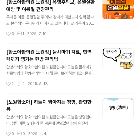
[함소아한의원 노원점] 폭염주의보, 온열질환
발견되었습니다. 그 후 아시아, 아프리카, 동남아시아 및 인
예방 및 여름철 건강관리
도양 주변 국가들에서 주로 발생했으며, 최근에는 전 세계
글 내용
적으로 확산 가능성이 우려되는 바이러스입니다.치쿤구니
무더운 여름, 온열질환 주의보! 장마가 예년보다 일찍 끝나
야 열의 증상치쿤구니야 열의 가장 대표적인 증상은 바로
고 본격적인 무더위가 이어지고 있습니다. 낮 기온이 30도
고열과 심한 관절통이에요. 감염 후 1~12일의 잠복기를 거
를 웃도는 날이 반복되면서, 건강 관리에 각별한 주의가 필
작성시간
3
1
2025. 7. 10.
쳐 증상이 나타나기 시작합니다. 갑작스러운 발열과 함께,
요한 시기인데요. 특히 기온이 높고 습도가 높은 여름철에
주로 손목, 발목, 무릎 같은 관절에 심한 통증..
는 체온이 쉽게 올라가고, 수분이 부족해지기 쉬워 다양한
온열질환이 발생할 수 있습니다. ⸻ 온열질환이란? 온
[함소아한의원 노원점] 물사마귀 치료, 면역
열질환은 고온의 환경에 오랜 시간 노출되어 발생하는 급
력까지 챙기는 한방 관리법
성 질환입니다. 대표적으로는 열사병과 열탈진이 있으며,
글 내용
다음과 같은 증상을 동반할 수 있습니다.• 심한 두통 • 어
안녕하세요 함소아한의원 노원점입니다.오늘은 물사마귀
지러움 • 피로감 • 근육 경련 • 피부가 뜨겁고 건조해짐 •
치료방법과 한방관리법에 대해 알아보려 하는데요~물사마
의식 저하 증상이 심한 경우에는 생명까지 위협할 수 있기
귀는 바이러스성 피부 질환으로, **물사마귀 바이러스(M
작성시간
2
4
2025. 6. 12.
때문에, 초기 대응과 예방이 매우 중요합니다. ⸻ 폭염
olluscum contagiosum virus, MCV)**에 감염되어
시 특히 조심해야 할 대상은? 최근..
생깁니다. 전염성이 매우 강하고 주로 어린아이들에게서
흔히 발생하지만, 면역력이 떨어진 성인에게도 생길 수 있
[노원함소아] 하늘이 맑아지는 청명, 완연한
습니다.피부에 작은 구슬처럼 반짝이는 병변, 즉 구진이 생
봄
기는 것이 특징이며, 보통 크기는 2~5mm 정도로 작고 말
글 내용
랑말랑하며 통증은 거의 없습니다. 중앙이 살짝 오목하게
안녕하세요 함소아한의원 노원점입니다.오늘은 청명입니
들어간 형태라서 눈으로 봐도 구분이 가능합니다. 이러한
다. 청명이란, 24절기 중 겨울에 얼었었던 땅이 완전히 풀
물사마귀는 팔, 다리, 겨드랑이, 얼굴, 몸통 등 신체 어디든
린다는 춘분과 봄비가 곡식들을 윤택하게 한다는 곡우 사
작성시간
0
0
2025. 4. 4.
생길 수 있으며, 초기엔 한두 개로 시작하지만 시간이 지나
이에 있는 5번째 절기로써 완연한 봄이 되어 날이 맑고 화