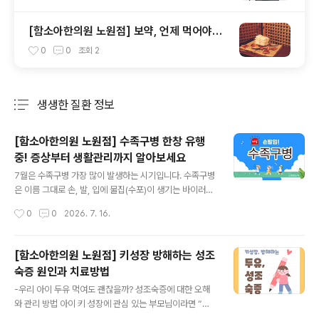
[함소아한의원 노원점] 보약, 언제 먹어야되
나요?
0
0
조회
2
생생한 질환 정보
분류 전체보기
주요 글 목록
[함소아한의원 노원점] 수족구병 한창 유행
중! 증상부터 생활관리까지 알아보세요
글 내용
7월은 수족구병 가장 많이 발생하는 시기입니다. 수족구병
은 이름 그대로 손, 발, 입에 물집(수포)이 생기는 바이러스
감염 질환으로, 특히 영유아와 어린아이들에게 흔하게 발
작성시간
0
0
2026. 7. 16.
생합니다. 어린이집이나 유치원처럼 단체생활을 하는 아이
들은 쉽게 전파될 수 있어 이맘때 부모님들의 걱정이 커지
는 질환이기도 합니다. 최근에는 한 계절에 두세 번 반복해
[함소아한의원 노원점] 키성장 방해하는 성조
서 수족구병을 앓는 아이들도 적지 않은데요. 오늘은 수족
숙증 원인과 치료방법
구병의 원인과 증상, 헤르판지나와의 차이점, 그리고 생활
글 내용
관리 방법까지 자세히 알아보겠습니다.수족구병은 장바이
-우리 아이 두유 먹여도 괜찮을까? 성조숙증에 대한 오해
러스(엔테로바이러스) 감염으로 발생하는 질환입니다.대표
와 관리 방법 아이 키 성장에 관심 있는 부모님이라면 “두
적으로 콕사키바이러스 A16이 잘 알려져 있지만, 엔테로
유 먹으면 성조숙증 온다”는 이야기를 한 번쯤 들어보셨을