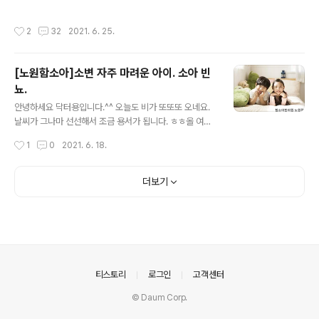
니다. 또한 마이코플라즈마폐렴은 생각보다 매우 흔합니
푹~ 쉬고, 에너지 재충전하여 돌아오겠습니다.^^ 우리 아
다. 겨울철 폐렴의 10-40%까지 차지하고 있죠. 또한 독감
이 유당불내증 인가요? 유당불내증 은 유전이 되나요? 라
작성시간
2
32
2021. 6. 25.
처럼 3-4년 주기로 유행하는 질환입니다. ***증상 주로 ..
는 질문을 최근에 내원하신 어머님께서 물어보신 것이 기
억나 한번 알려드립니다.^^ 유당불내증은 우유속의 유당을
분해하는 소화 효소가 적을 때 생기는 증상이예요. 유당불
[노원함소아]소변 자주 마려운 아이. 소아 빈
내증은 소장의 락타아제 라는 소화효소가 부족하면 분해되
뇨.
지 않은 유당이 대장으로 넘어가 대장의 균에 의해 가스와
글 내용
유기산으로 발효되며 배도 아프고, 설사를 하게 됩니다. 유
안녕하세요 닥터용입니다.^^ 오늘도 비가 또또또 오네요.
당불내증 인 경우 분유나 우유를 먹은 후 적게는 30분 , 많
날씨가 그나마 선선해서 조금 용서가 됩니다. ㅎㅎ올 여름
게는 2시간 안에 배가 팽팽하게 부풀어 오르면서 부글부글
은 비가 정말 잦을거라고 하지요? 1주일에 2~3번정도는
작성시간
1
0
2021. 6. 18.
한 느낌이 들고, 배가 아프다고 ..
꼭 비가 내리고 있는 것 같네요. 오늘은 소변 자주 마려운
아이. 소아빈뇨에 대해 알려드리겠습니다. 우선 평균적으
로 소변을 보는 횟수는 어떻게 될까요? 돌 전 아이는 하루
더보기
에 2~30회 정도까지도 소변을 보고, 2~3세에는 10회 이
내, 그 이후에는 6~8회 정도 소변을 보면 평균적 수치가
됩니다. 하지만 특별한 증상이 없어도 마시는 음료의 양, 날
씨, 활동 정도에 따라 소변의 양이나 횟수는 달라질 수 있겠
죠. 아이가 소변을 자주 본다고해서 모두 소아빈뇨 는 아니
예요. 단, 특별한 이유 없이 평소보다 소아빈뇨 현상이 2~
의안내
티스토리
로그인
고객센터
3일 이상 지속되면..
© Daum Corp.