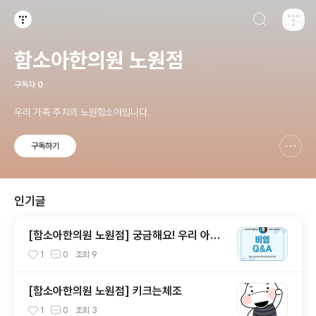
검색하기
티스토리
함소아한의원 노원점
구독자
0
우리 가족 주치의 노원함소아입니다.
구독하기
신고하기 레이어
열기
인기글
[함소아한의원 노원점] 궁금해요! 우리 아이
괴롭히는 불청객 비염
1
0
조회
9
[함소아한의원 노원점] 키크는체조
1
0
조회
3