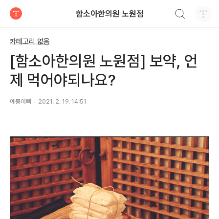
검색하기
함소아한의원 노원점
티스토리
카테고리 없음
[함소아한의원 노원점] 보약, 언
제 먹어야되나요?
예봉아빠
2021. 2. 19. 14:51