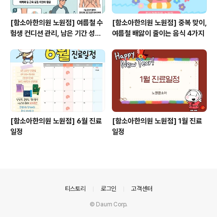
[함소아한의원 노원점] 여름철 수
[함소아한의원 노원점] 중복 맞이,
험생 컨디션 관리, 남은 기간 성적
여름철 배앓이 줄이는 음식 4가지
을 좌우할 수 있습니다!
[함소아한의원 노원점] 6월 진료
[함소아한의원 노원점] 1월 진료
일정
일정
의안내
티스토리
로그인
고객센터
© Daum Corp.