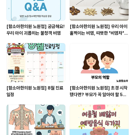
[함소아한의원 노원점] 궁금해요!
[함소아한의원 노원점] 우리 아이
우리 아이 괴롭히는 불청객 비염
훌쩍이는 비염, 따뜻한 "비염차"로
관리해주세요
[함소아한의원 노원점] 8월 진료
[함소아한의원 노원점] 초경 시작
일정
했다면? 부모가 꼭 알아야 할 5가
지