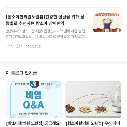
많이 있으십니다^^ 저는 작은편이나.. 저의 아들은 컸으면
좋겠다 하는 똑같은 맘이지요~ 그렇다면 예상키 계산법 은
어떻게 하면 좋을까요? 남자아이와 여자아이의 예상키 계
[함소아한의원노원점]건강한 설날을 위해 상
산법 이 조금 다른데요. 어렵지 않으니 잘 따라해보시길 !!
★여자아이 예상키 계산법 : (아빠키 + 엄마키 -13) / 2 ★
황별로 추천하는 함소아 상비한약
글 내용
남자아이 예상키 계산법 : (아빠키 + 엄마키 +13) / 2 예를
안녕하세요 함소아한의원노원점입니다^^ 벌써 내일 설 연
들면, 아빠키 (180cm) 엄마키(160cm) 였을 때 여자아이
휴가 다가오고있습니다! 코로나19로 인해 많은 가족들과
예상키 계산법 을 적용하면 (180 + 160 - 13) /2 = 163.
함께 모일 수는 없지만 몸은 멀어져도 마음은 더욱 가까워
5 cm 남자아이 예상키 계산법 을 적용하면 ..
0
0
2021. 2. 9.
지는 시간이 될 수 있으면 좋겠습니다^^ 오늘은 건강한 설
날을 위해 함소아한의원노원점에서 상황별로 추천하는 함
소아 상비한약을 알려드리겠습니다. " 배에서 소리가 나고
속이 불편하고 울렁거려요" ▶ 감초사심탕(닥터약손) 처방
소화불량, 변비 등 전반적인 배앓이 증상에 사용되어 탈이
이 블로그 인기글
나거나 가스가 찰 때, 과식 후 속이 불편할 때 처방합니다. "
외출 후에 찬 바람을 쐬고, 감기 기운이 있어요 " ▶ 쌍화련
연조엑스(닥터콜) 처방 찬 바람을 맞고 감기 증상을 보이거
나 미열이 느껴지고, 몸살기가 있을 때 처방합니다. " 찬 음
식을 먹거나 찬 바람을..
[함소아한의원 노원점] 궁금해요!
[함소아한의원 노원점] 우리 아이