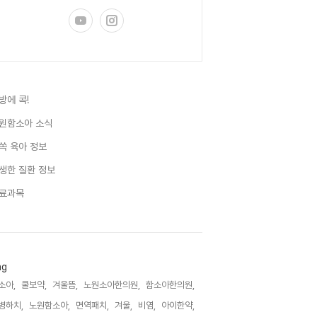
방에 콕!
원함소아 소식
쏙 육아 정보
생한 질환 정보
료과목
ag
소아,
쿨보약,
겨울뜸,
노원소아한의원,
함소아한의원,
병하치,
노원함소아,
면역패치,
겨울,
비염,
아이한약,