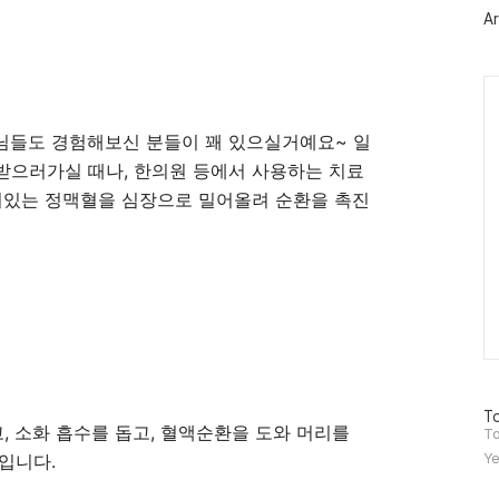
러
Ar
그
인
Ca
모님들도 경험해보신 분들이 꽤 있으실거예요~ 일
받으러가실 때나, 한의원 등에서 사용하는 치료
려있는 정맥혈을 심장으로 밀어올려 순환을 촉진
방
To
, 소화 흡수를 돕고, 혈액순환을 도와 머리를
문
To
자
료입니다.
Ye
수