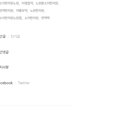
소아한의원노원,
비염첩약,
노원함소아한의원,
원역한의원,
여름보약,
노원한의원,
소아한의원노원점,
소아한의원,
면역력,
근글
인기글
근댓글
지사항
acebook
Twitter