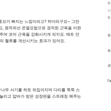
함
노
함
 똥꼬가 빠지는 느낌이라고? 하더라구요~ 그만
고, 원적외선 온열요법으로 경직된 근육을 이완
주며 코어 근육을 강화시키게 되지요. 매트 안
최
최
근
몸의 혈류를 개선시키는 효과가 있어요.
글
과
인
최
기
글
공
페
F
이
스
구나무 서기를 하듯 뒤집어지며 다리를 쭉쭉 스
북
 눌리고 압바가 받은 성장판을 스트레칭 해주는
트
위
터
플