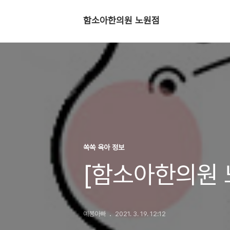
함소아한의원 노원점
쏙쏙 육아 정보
[함소아한의원 
예봉아빠
2021. 3. 19. 12:12