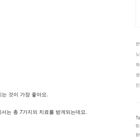
한
노
쏙
생
진
시는 것이 가장 좋아요.
서는 총 7가지의 치료를 받게되는데요.
T
함
동