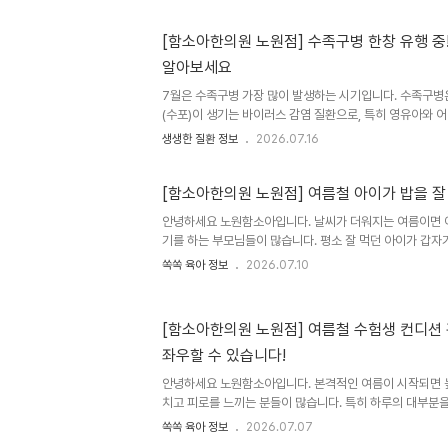
있습니다. 더운 날씨에도 속을 편안하게 유지하고 건강한 여
있는 음식들을 소개합니다. 1. 따뜻한 성질의 대표 보양식!
[함소아한의원 노원점] 수족구병 한창 유행 
르는 음식이 바로 삼계탕입니다. 닭고기는 양질의 단백질이
알아보세요
되는 대표적인 여름 보양식입니다. 한의학에서는 여름철에는 
7월은 수족구병 가장 많이 발생하는 시기입니다. 수족구병은 
(수포)이 생기는 바이러스 감염 질환으로, 특히 영유아와
다. 어린이집이나 유치원처럼 단체생활을 하는 아이들은 쉽
생생한 질환 정보
2026.07.16
님들의 걱정이 커지는 질환이기도 합니다. 최근에는 한 계
을 앓는 아이들도 적지 않은데요. 오늘은 수족구병의 원인과
그리고 생활관리 방법까지 자세히 알아보겠습니다.수족구
[함소아한의원 노원점] 여름철 아이가 밥을 잘
스) 감염으로 발생하는 질환입니다.대표적으로 콕사키바이러
안녕하세요 노원함소아입니다. 날씨가 더워지는 여름이면 
엔테로바이러스71을 비롯해 다양한 바이러스가 원인이 될 
기를 하는 부모님들이 많습니다. 평소 잘 먹던 아이가 갑자기
여러 가지이기 때문에 ..
원한 음료나 간식만 찾는 모습을 보면 걱정이 될 수밖에 없
쏙쏙 육아 정보
2026.07.10
구나 입맛이 떨어질 수 있습니다. 하지만 식욕 저하가 오래
복된다면 단순히 계절적인 현상으로만 넘기기보다는 원인을
의학에서는 식욕이 떨어지는 이유를 하나로 보지 않고 여러
[함소아한의원 노원점] 여름철 수험생 컨디션 
먼저 실제로 먹고 싶은 마음 자체가 줄어든 경우입니다. 
좌우할 수 있습니다!
기능이 저하된 것으로 설명하기도 합니다. 음식이 잘 소화
로감을 함께 호소하..
안녕하세요 노원함소아입니다. 본격적인 여름이 시작되면 높
치고 피로를 느끼는 분들이 많습니다. 특히 하루의 대부분
은 체력 소모가 극심해지고 집중력이 뚝 떨어지기 쉬운 시기
쏙쏙 육아 정보
2026.07.07
까워질수록 심리적인 압박감과 부담감까지 더해져 몸과 마