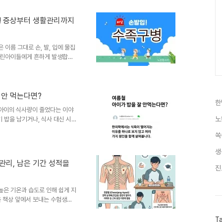
름을 보내기 위해 도움이 될 수
 닭고기 중복 하면 가장 먼저 떠오
중! 증상부터 생활관리까지
 풍부해 기력 보충에도 도움이
땀을 많이 흘리면서 몸의 기..
이름 그대로 손, 발, 입에 물집
 어린아이들에게 흔하게 발생합니
게 전파될 수 있어 이맘때 부모
절에 두세 번 반복해서 수족구병
 증상, 헤르판지나와의 차이점,
병은 장바이러스(엔테로바이러
 안 먹는다면?
한
스 A16이 잘 알려져 있지만,
아이의 식사량이 줄었다는 이야
수 있습니다. 바이러스 종류가
노
 밥을 남기거나, 식사 대신 시
습니다. 물론 무더운 날씨에는 누
쏙
 지속되거나 성장기 아이에게 반
 살펴보는 것이 중요합니다. 한
생
 가지 원인을 함께 살펴봅니다.
관리, 남은 기간 성적을
한의학에서는 이러한 상태를 비위
진
되지 않고 쉽게 더부룩하거나 피
은 기온과 습도로 인해 쉽게 지
을 책상 앞에서 보내는 수험생들
인데요. 여기에 수능이 점점 가
음이 모두 지치기 쉽습니다.시험
T