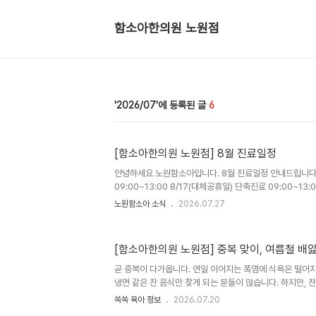
함소아한의원 노원점
2026/07
6
[함소아한의원 노원점] 8월 진료일정
안녕하세요 노원함소아입니다. 8월 진료일정 안내드립니다. 
09:00~13:00 8/17(대체공휴일) 단축진료 09:00~13:
병하치 면역패치 치료 진행중입니다. 8/29일까지 진행됩니다
노원함소아 소식
2026.07.27
(점심시간 12:30~14:00) 토 9시-15시 (점심시간x) 
932-0600 또는 댓글로 남겨주세요
[함소아한의원 노원점] 중복 맞이, 여름철 배
곧 중복이 다가옵니다. 연일 이어지는 폭염에 식욕은 떨어지
냉면 같은 찬 음식만 찾게 되는 분들이 많습니다. 하지만, 
시간이 길어지면 속이 불편하거나 배앓이, 설사 등 위장 컨
쏙쏙 육아 정보
2026.07.20
아이들은 성인보다 위장 기능이 예민해 여름철 작은 식습관