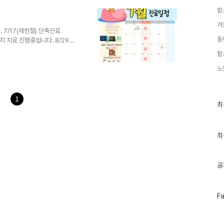
당한 긴장감은 학습 집중도를 높
함
을 방해하고, 식욕 저하, 목과
습니다. 이럴 때일수록 무리하게
겨
7/17(제헌절) 단축진료
해 몸의 균형(밸런스)을 유지하
동
패치 치료 진행중입니다. 8/29일
~14:00) 토 9시-15시 (점심
함
또는 댓글로 남겨주세요
노
1
최
최
근
글
과
인
최
기
글
공
페
F
이
스
북