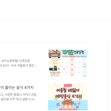
8/15(광복절) 단축진료
00 8/31~9/4 여름휴가 휴진 동
. 평일(월화목금) 10-18시
수,일 정기휴진일 문의사항은 02-
앓이 줄이는 음식 4가지
고, 시원한 음료나 아이스크림,
찬 음식을 자주 먹고 냉방기 사용
디션이 흔들리기 쉽습니다. 특히
 변화에도 쉽게 영향을 받을 수