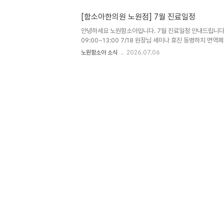
을 앞두고 긴장하는 것은 매우 자연스러운 반응입니다. 적
이는 데 긍정적인 자극이 되기도 하지만, 과도한 긴장은 숙면
[함소아한의원 노원점] 7월 진료일정
어깨의 근육 뭉침 등 전반적인 컨디션 저하로 이어질 수 있
안녕하세요 노원함소아입니다. 7월 진료일정 안내드립니다. 
학습량을 늘리기보다는, 규칙적인 생활과 충분한 휴식을 통
09:00~13:00 7/18 원장님 세미나 휴진 동병하치 면역
는 것이 무엇보다..
까지 진행됩니다. 평일(월화목금) 10-18시(점심시간 12:30
노원함소아 소식
2026.07.06
시간x) 수,일 정기휴진일 문의사항은 02-932-0600 