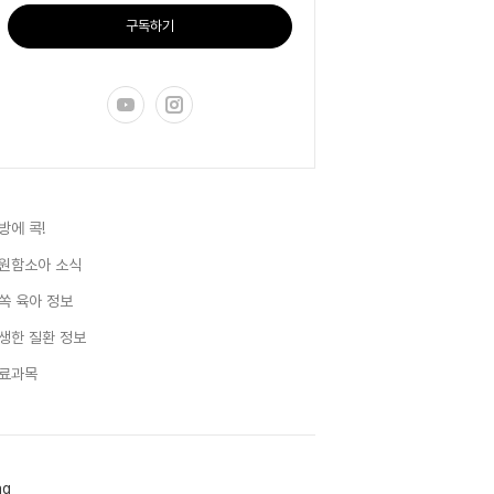
구독하기
방에 콕!
원함소아 소식
쏙 육아 정보
생한 질환 정보
료과목
ag