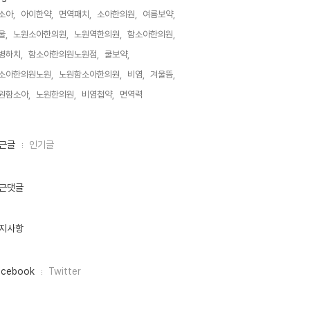
소아,
아이한약,
면역패치,
소아한의원,
여름보약,
울,
노원소아한의원,
노원역한의원,
함소아한의원,
병하치,
함소아한의원노원점,
쿨보약,
소아한의원노원,
노원함소아한의원,
비염,
겨울뜸,
원함소아,
노원한의원,
비염첩약,
면역력,
근글
인기글
근댓글
지사항
acebook
Twitter