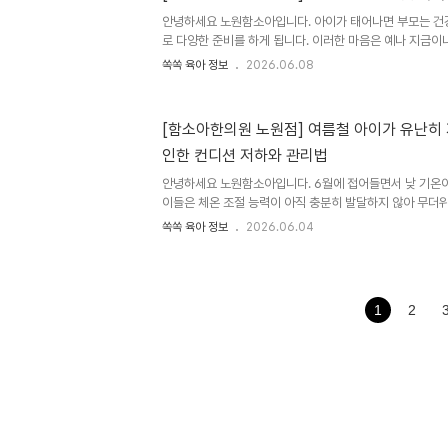
사량이 감소하거나 입맛을 잃지는 않았는지 살펴보는 것이 
안녕하세요 노원함소아입니다. 아이가 태어나면 부모는 건
아침에 일어나기 ..
로 다양한 준비를 하게 됩니다. 이러한 마음은 예나 지금이
조상들 역시 신생아의 건강과 무탈한 성장을 기원하며 여러
쏙쏙 육아 정보
2026.06.08
하나가 바로 ‘오지탕’입니다. 오지탕은 복숭아나무, 매화나무
를 달여 만든 물을 의미합니다. 예로부터 전해 내려오는 육
목욕시키며 아이의 건강과 평안을 기원했다고 전해집니다.
[함소아한의원 노원점] 여름철 아이가 유난히
을 중요하게 여겼으며, 다양한 식물과 나무가 지닌 상징적 
인한 컨디션 저하와 관리법
오지탕에 사용되는 나무들 역시 각각의 의미를 담고 있으며
바라는 가족의 ..
안녕하세요 노원함소아입니다. 6월에 접어들면서 낮 기온이
이들은 체온 조절 능력이 아직 충분히 발달하지 않아 무더위
다. 평소보다 기운이 없거나 입맛이 떨어지고, 자주 피곤해
쏙쏙 육아 정보
2026.06.04
경 변화에 따른 컨디션 저하를 의심해 볼 수 있습니다. 한
을 계절 변화에 적응하는 과정에서 나타나는 상태로 설명하
(注夏病)과 서병(暑病)이라는 개념이 사용됩니다.초여름에
으로 설명하기도한의학에서는 초여름이 되면서 기온과 습도
1
2
적응하지 못해 나타나는 상태를 주하병이라고 설명합니다. 
지 못할 때 발생하..