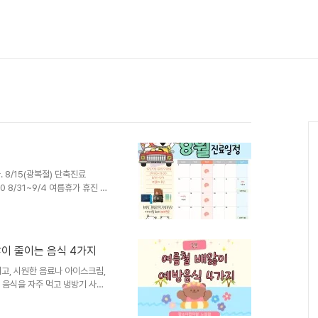
8/15(광복절) 단축진료
00 8/31~9/4 여름휴가 휴진 동
. 평일(월화목금) 10-18시
수,일 정기휴진일 문의사항은 02-
앓이 줄이는 음식 4가지
고, 시원한 음료나 아이스크림,
찬 음식을 자주 먹고 냉방기 사용
디션이 흔들리기 쉽습니다. 특히
 변화에도 쉽게 영향을 받을 수