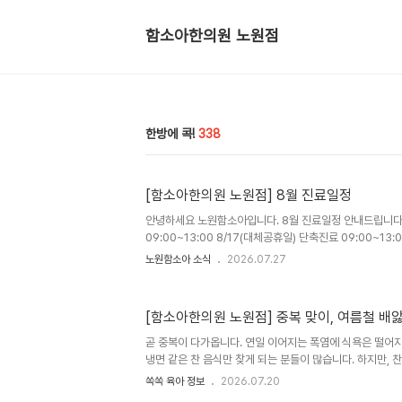
함소아한의원 노원점
한방에 콕!
338
[함소아한의원 노원점] 8월 진료일정
안녕하세요 노원함소아입니다. 8월 진료일정 안내드립니다. 
09:00~13:00 8/17(대체공휴일) 단축진료 09:00~13:
병하치 면역패치 치료 진행중입니다. 8/29일까지 진행됩니다
노원함소아 소식
2026.07.27
(점심시간 12:30~14:00) 토 9시-15시 (점심시간x) 
932-0600 또는 댓글로 남겨주세요
[함소아한의원 노원점] 중복 맞이, 여름철 배
곧 중복이 다가옵니다. 연일 이어지는 폭염에 식욕은 떨어지
냉면 같은 찬 음식만 찾게 되는 분들이 많습니다. 하지만, 
시간이 길어지면 속이 불편하거나 배앓이, 설사 등 위장 컨
쏙쏙 육아 정보
2026.07.20
아이들은 성인보다 위장 기능이 예민해 여름철 작은 식습관