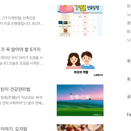
당한 긴장감은 학습 집중도를 높
함
을 방해하고, 식욕 저하, 목과
습니다. 이럴 때일수록 무리하게
노
7/17(제헌절) 단축진료
해 몸의 균형(밸런스)을 유지하
쿨
패치 치료 진행중입니다. 8/29일
~14:00) 토 9시-15시 (점심
함
또는 댓글로 남겨주세요
노
가 꼭 알아야 할 5가지
껴지던 우리 아이가 초경을 시
최
최
습니다.오늘은 초경을 시작한 아
근
우리 아이의 첫 생리, 부모님의
글
과
있습니다. 이럴 때는 "부끄러운
인
최
하게 알려주는 것이 중요합니다.
기
 축하해주세요.초경 이후에는 분
글
 어린이 건강관리법
에 대한 안내도 함께 필요합니다.
공
와 다르게 몸과 감정에 변화가
 망종(芒種)이 지났네요. 본격
종 전에 수확하라"는 말이 전해질
 한 해 농사에 차질이 생기듯,
페
 있습니다.최근에는 예년보다 더
F
이
리에 더욱 세심한 관심이 필요해
스
관리는 현재 아이의 몸 상태를 파
북
 이야기, 오지탕
동량이 줄어들지는 않았는지, 식