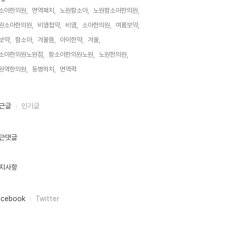
소아한의원,
면역패치,
노원함소아,
노원함소아한의원,
원소아한의원,
비염첩약,
비염,
소아한의원,
여름보약,
보약,
함소아,
겨울뜸,
아이한약,
겨울,
소아한의원노원점,
함소아한의원노원,
노원한의원,
원역한의원,
동병하치,
면역력,
근글
인기글
근댓글
지사항
acebook
Twitter