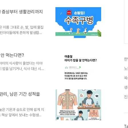
름을 보내기 위해 도움이 될 수
 닭고기 중복 하면 가장 먼저 떠오
중! 증상부터 생활관리까지
 풍부해 기력 보충에도 도움이
땀을 많이 흘리면서 몸의 기..
이름 그대로 손, 발, 입에 물집
 어린아이들에게 흔하게 발생합니
게 전파될 수 있어 이맘때 부모
절에 두세 번 반복해서 수족구병
 증상, 헤르판지나와의 차이점,
병은 장바이러스(엔테로바이러
 안 먹는다면?
한
스 A16이 잘 알려져 있지만,
아이의 식사량이 줄었다는 이야
수 있습니다. 바이러스 종류가
노
 밥을 남기거나, 식사 대신 시
습니다. 물론 무더운 날씨에는 누
쏙
 지속되거나 성장기 아이에게 반
 살펴보는 것이 중요합니다. 한
생
 가지 원인을 함께 살펴봅니다.
관리, 남은 기간 성적을
한의학에서는 이러한 상태를 비위
진
되지 않고 쉽게 더부룩하거나 피
은 기온과 습도로 인해 쉽게 지
을 책상 앞에서 보내는 수험생들
인데요. 여기에 수능이 점점 가
음이 모두 지치기 쉽습니다.시험
T