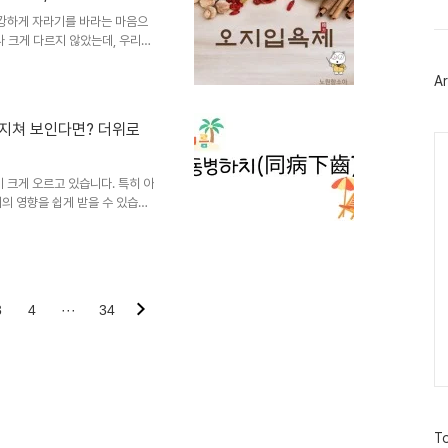
트
좋습니다. 또한 잠을 설치거나
위
강하게 자라기를 바라는 마음으
터
나 크게 다르지 않았는데, 우리
플
 육아 풍습을 이어왔습니다.그중
러
, 뽕나무, 버드나무 등의 가지
Ar
그
아 풍습에서는 이 물로 신생아를
인
 전통 한의학에서는 자연의 기운
 지쳐 보인다면? 더위로
의미를 생활 속에 활용했습니다.
Ca
, 아이가 건강하게 성장하기를
 크게 오르고 있습니다. 특히 아
의 영향을 쉽게 받을 수 있습니
하는 모습을 보인다면 여름철 환
의학에서는 이러한 여름철 불편감
기도 하며, 대표적으로 주하병
 나타나는 무기력 증상, 주하병
가 올라갈 때 몸이 계절 변화에
3
4
···
34
기온 상승에 몸이 충분히 적응하
방
To