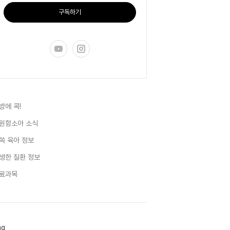
구독하기
방에 콕!
원함소아 소식
쏙 육아 정보
생한 질환 정보
료과목
ag