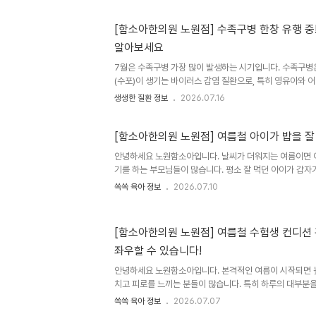
있습니다. 더운 날씨에도 속을 편안하게 유지하고 건강한 여
있는 음식들을 소개합니다. 1. 따뜻한 성질의 대표 보양식!
[함소아한의원 노원점] 수족구병 한창 유행 
르는 음식이 바로 삼계탕입니다. 닭고기는 양질의 단백질이
알아보세요
되는 대표적인 여름 보양식입니다. 한의학에서는 여름철에는 
7월은 수족구병 가장 많이 발생하는 시기입니다. 수족구병은 
(수포)이 생기는 바이러스 감염 질환으로, 특히 영유아와
다. 어린이집이나 유치원처럼 단체생활을 하는 아이들은 쉽
생생한 질환 정보
2026.07.16
님들의 걱정이 커지는 질환이기도 합니다. 최근에는 한 계
을 앓는 아이들도 적지 않은데요. 오늘은 수족구병의 원인과
그리고 생활관리 방법까지 자세히 알아보겠습니다.수족구
[함소아한의원 노원점] 여름철 아이가 밥을 잘
스) 감염으로 발생하는 질환입니다.대표적으로 콕사키바이러
안녕하세요 노원함소아입니다. 날씨가 더워지는 여름이면 
엔테로바이러스71을 비롯해 다양한 바이러스가 원인이 될 
기를 하는 부모님들이 많습니다. 평소 잘 먹던 아이가 갑자기
여러 가지이기 때문에 ..
원한 음료나 간식만 찾는 모습을 보면 걱정이 될 수밖에 없
쏙쏙 육아 정보
2026.07.10
구나 입맛이 떨어질 수 있습니다. 하지만 식욕 저하가 오래
복된다면 단순히 계절적인 현상으로만 넘기기보다는 원인을
의학에서는 식욕이 떨어지는 이유를 하나로 보지 않고 여러
[함소아한의원 노원점] 여름철 수험생 컨디션 
먼저 실제로 먹고 싶은 마음 자체가 줄어든 경우입니다. 
좌우할 수 있습니다!
기능이 저하된 것으로 설명하기도 합니다. 음식이 잘 소화
로감을 함께 호소하..
안녕하세요 노원함소아입니다. 본격적인 여름이 시작되면 높
치고 피로를 느끼는 분들이 많습니다. 특히 하루의 대부분
은 체력 소모가 극심해지고 집중력이 뚝 떨어지기 쉬운 시기
쏙쏙 육아 정보
2026.07.07
까워질수록 심리적인 압박감과 부담감까지 더해져 몸과 마