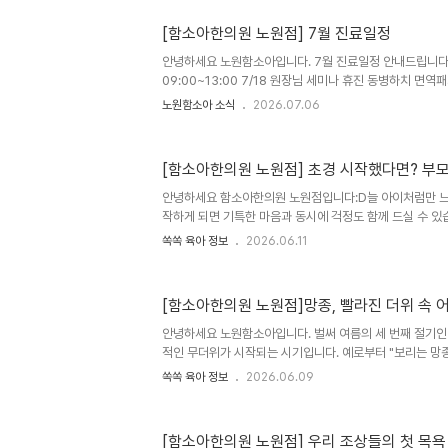
을 앞두고 긴장하는 것은 매우 자연스러운 반응입니다. 적
이는 데 긍정적인 자극이 되기도 하지만, 과도한 긴장은 숙면
[함소아한의원 노원점] 7월 진료일정
어깨의 근육 뭉침 등 전반적인 컨디션 저하로 이어질 수 있
안녕하세요 노원함소아입니다. 7월 진료일정 안내드립니다. 
학습량을 늘리기보다는, 규칙적인 생활과 충분한 휴식을 통
09:00~13:00 7/18 원장님 세미나 휴진 동병하치 면역
는 것이 무엇보다..
까지 진행됩니다. 평일(월화목금) 10-18시(점심시간 12:30
노원함소아 소식
2026.07.06
시간x) 수,일 정기휴진일 문의사항은 02-932-0600 
[함소아한의원 노원점] 초경 시작했다면? 부모
안녕하세요 함소아한의원 노원점입니다:D늘 아이처럼만 느
작하게 되면 기특한 마음과 동시에 걱정도 함께 드실 수 있
이에게 부모님이 어떻게 함께해주면 좋을지 안내드려봅니다.
쏙쏙 육아 정보
2026.06.11
역할은?처음 겪는 변화인 만큼 아이도 당황하거나 놀랄 수 
일"이 아니라 누구나 겪는 자연스러운 성장 과정임을 편안
또한 아이가 한 단계 성장했다는 점을 따뜻하게 공감해주고
[함소아한의원 노원점]망종, 빨라진 더위 속
비물이 증가할 수 있어 속옷을 자주 갈아입는 등 청결 관리
몸과 마음의 변화, 이렇게 알려주세요생리를 시작하면 평소
안녕하세요 노원함소아입니다. 벌써 여름의 세 번째 절기인
나타날 수 있습니..
적인 무더위가 시작되는 시기입니다. 예로부터 "보리는 망
만큼 농사일이 바빠지는 때이기도 합니다. 이 시기를 놓치면
쏙쏙 육아 정보
2026.06.09
아이들의 건강 역시 제때 관리해야 건강한 여름을 보낼 수
위가 빨리 시작되고 일교차도 커지면서 어린이들의 건강 관
졌습니다. 우리 아이 건강 상태 먼저 확인하기 여름철 건강
[함소아한의원 노원점] 우리 조상들의 첫 목욕
악하는 것부터 시작됩니다.평소보다 쉽게 피곤해하거나 활