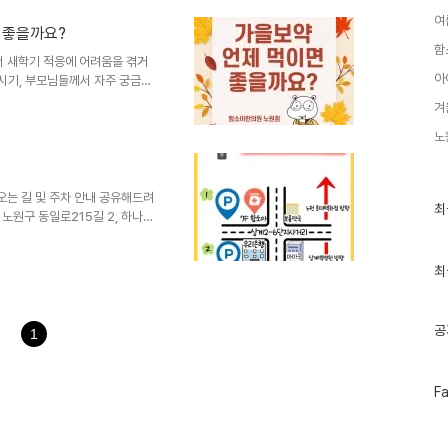
의 차이를 정리해드립니다.공진단
 대표적인 처방으로 전해져 왔으
여
 좋을까요?
급되어 왔습니다.구성약재 : 사향,
함
로부터 기운을 끌어올리고 순환..
 새학기 적응에 어려움을 겪거
아
 시기, 부모님들께서 자주 궁금해
?" 입니다.동의보감이 전하는 가
겨
변화에 따라 몸도 적절히 조화를
노
안으로 수렴되는 시기로, 몸을
울여야 한다고 설명하고 있습니
 약과 음식을 쓰는 것이 좋다."
및 체력 관리가 필요한 시기로 인
는 길 및 주차 안내 공유해드려
최
최
노원구 동일로215길 2, 하나빌
근
글
과
 예약하기:
인
최
s/312497지도 보기:지하철 이용해
기
을 따라 약 3분 직진1·2층에
글
서 찾아오기✔ 상계주공 3단지 정
공
137, 1139, ..
1
페
F
이
스
북