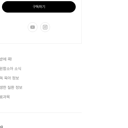
구독하기
방에 콕!
원함소아 소식
쏙 육아 정보
생한 질환 정보
료과목
ag