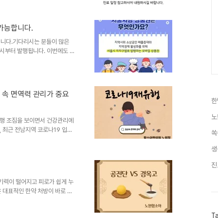
932-0600 또는 댓글로 문의
가능합니다.
니다.기다리시는 분들이 많은
2시부터 발행됩니다. 이번에도 많
아한의원 노원점도 역시 노원사랑
상품권 사용가능합니다. 노원사랑
능 지역 내 소상공인과 자영업자
 들어 10만원권 상품권을 7%
 속 면역력 관리가 중요
 가능하니, 경제적이고 실속 있
한
기간은 상품권 구매일로부터 5년
노
유행 조짐을 보이면서 건강관리에
 최근 전남지역 코로나19 입원
쏙
다고 합니다. 특히 고령층과 면역
강조하고 있습니다. 이처럼 코로
생
면역력을 잘 유지하는 것이 무엇
진
 ] 의 개념한의학에서는 외부의
 보호하는 방어력을 정기(正氣)
기력이 떨어지고 피로가 쉽게 누
하면 사기가 침입하지 못한다"는
 대표적인 한약 처방이 바로 공
 면역력 관리 등에 활용되어 왔지
상황에 따라 선택이 달라 질 수
T