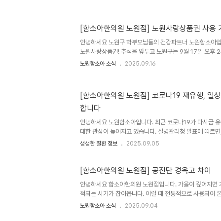
휴일( 3일,9일) 9시-13시 (점심시간x)문의사항은 ☎02-
주세요
[함소아한의원 노원점] 노원사랑상품권 사용 
안녕하세요 노원구 학부모님들의 건강파트너 노원함소아입
노원사랑상품권! 추석을 앞두고 노원구는 9월 17일 오후 
은 분들이 미리 알림 설정을 해두고 계시더라구요~ 함소
노원함소아 소식
2025.09.16
상품권 가앰점으로 진료비(의료비 및 제품) 결제 시에도 
상품권, 왜 사용할까요??? 7% 할인되니 금액으로 구매가
를 돕는 착한 소비모바일 결제로 간편하게 사용 가능!! 예를
[함소아한의원 노원점] 코로나19 재유행, 일상
할인된 금액에 구매하면, 병원 방문시 결제에도 그대로 사용
합니다
는 소비가 됩니다. 1인당 50만원까지 구입 가능하며,유효
입니다...
안녕하세요 노원함소아입니다. 최근 코로나19가 다시금 
대한 관심이 높아지고 있습니다. 질병관리청 발표에 따르면,
환자수가 8주 연속 증가하며 여름철 확산세가 지속되고 있
생생한 질환 정보
2025.09.05
저하자 등 고위험군의 경우 각별한 주의가 더 필요하다고 
나19는 언제든 재유행할 수 있기 때문에, 평소 우리 몸의 
보다 중요합니다.한의학에서 말하는 면역력, [ 정기(正氣)
[함소아한의원 노원점] 공진단 경옥고 차이
바이러스나 세균과 같은 병원체를 ‘사기(邪氣)’, 우리 몸을
안녕하세요 함소아한의원 노원점입니다. 가을이 깊어지면 
라고 표현합니다. 고전 의서 《황제내경》에는 "정기가 충만
적되는 시기가 찹아옵니다. 이럴 때 전통적으로 사용되어 온
말..
진단과 경옥고 입니다. 두 처방 모두 기력 회복, 체력 보강,
노원함소아 소식
2025.09.04
만, 성분과 복용 목적에 차이가 있기 때문에 개인의 체질과 