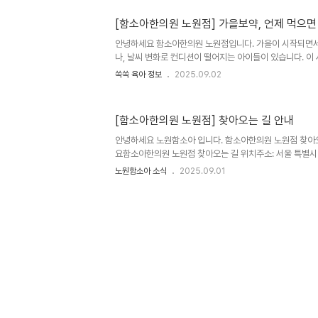
있습니다. 오늘은 두 보약의 주요 성분과 특징, 활용 목적
이란?공진단은 예로부터 기력 회복과 정신 안정 등을 위한
[함소아한의원 노원점] 가을보약, 언제 먹으면
며, 《 동의보감 》 등 고전에서도 고귀한 보약 중 하나로 언
산수유,당귀,녹용 등이중 사향은 공진단의 핵심 재료로, 예
안녕하세요 함소아한의원 노원점입니다. 가을이 시작되면서
나, 날씨 변화로 컨디션이 떨어지는 아이들이 있습니다. 이
하시는 부분 중 하나가 바로 "보약은 언제쯤 먹여야 할까요
쏙쏙 육아 정보
2025.09.02
을철 건강 관리 한의학 고전 《 동의보감 》 에서는 자연의 
이루는 것이 중요하다고 보았습니다.특히 가을철은 기운이 
차분히 다스리고 폐(肺)의 건강을 유지하는 데 주의를 기
[함소아한의원 노원점] 찾아오는 길 안내
다."가을에는 서늘하고 건조하므로, 기를 보하고 음을 생하는
《 동의보감 》 이처럼, 가을은 계절의 변화에 따른 호흡기 
안녕하세요 노원함소아 입니다. 함소아한의원 노원점 찾아오
식되..
요함소아한의원 노원점 찾아오는 길 위치주소: 서울 특별시 
딩 7층 전화번호: 02-932-0600 홈페이지:
노원함소아 소식
2025.09.01
https://www.hamsoa.com/reservation/01_v/41/
https://booking.naver.com/booking/13/bize
서 찾아오기 7호선 노원역 6번 출구에서 나와 삼성생명 건물
스타벅스가 있는 건물(하나빌딩) 7층에 위치 버스 이용해
류장 하차 시버스 번호: 101, 105, 111, 146, 8146, 1120, 1