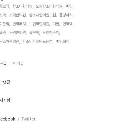
름보약,
함소아한의원,
노원함소아한의원,
비염,
소아,
소아한의원,
함소아한의원노원,
동병하치,
이한약,
면역패치,
노원역한의원,
겨울,
면역력,
울뜸,
노원한의원,
쿨보약,
노원함소아,
원소아한의원,
함소아한의원노원점,
비염첩약,
근글
인기글
근댓글
지사항
acebook
Twitter