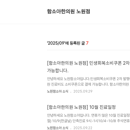
함소아한의원 노원점
2025/09
7
[함소아한의원 노원점] 민생회복소비쿠폰 2
가능합니다.
안녕하세요 노원함소아입니다.민생회복소비쿠폰 2차 발행
원 진료비도 소비쿠폰으로 결제 가능합니다. 함소아한의원
다는 사실!!✅민생회복 소비쿠폰 2차 지급대상은 어떻게 될
노원함소아 소식
2025.09.29
한 국민 90%에게 지급되면 1인당 10만원 추가지급방식으
월 30일 까지니 기한안에 꼭 사용해야합니다.**한의원에서
대면 진료시에는 해당이 되지않습니다.(비대면 진료 이후 
[함소아한의원 노원점] 10월 진료일정
하신 점 있으시면 댓글로 문의 주세요~ *** 10월 노원함소
안녕하세요 노원함소아입니다. 연휴가 많은 10월 진료일정 
개천절 단축진료 9시-1시-10/4-10/8 휴진-10/9 한글
절) 10/9(한글날) 단축진료 9시-1시10/4~10/8 추
주세요 평일 (월,화,목,금) 10시-18시 (점심시간 12:30-
노원함소아 소식
2025.09.22