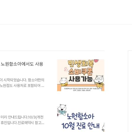
차 노원함소아에서도 사용
이 시작되었습니다. 함소아한의
 노원점도 사용처로 포함되어 있
까요?📍소득상위 10%를 제외
로 진행됩니다. 사용기한은 11
 직접 결제시에만 적용되니, 비
결제를 내원해서 하면 가능)궁금
아 한의원 진료일정**-10/3
미리 안내드립니다.10/3(개천
날 단축진료 9시-1시
석연휴 휴진입니다.진료예약시 참고해
2시)토 9시-13시 (점심시간x)공