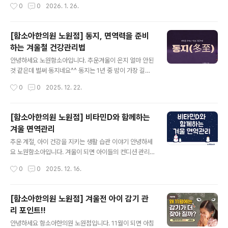
작성시간
0
0
2026. 1. 26.
대표적인 처방들을 증상별로 정리한 내용입니다.소청룡탕
다 일정 관리에 여유가 생기기 때문에, 평소 놓치기 쉬웠던
– 찬 기운과 함께 시작되는 초기 감기 증상에..
수면, 식사, 활동 습관을 점검해보기에 적절한 시기입니다.
겨울방학을 어떻게 보내느냐에 따라 이후 한 해의 생활 흐
[함소아한의원 노원점] 동지, 면역력을 준비
름이 달라질 수 있어 부모들의 관심도 꾸준히 이어지고 있
하는 겨울철 건강관리법
습니다. 성장기 아이들은 개인차가 있지만 해마다 일정한
글 내용
속도를 보입니다. 계절에 따라 신체 변화의 양상에도 차이
안녕하세요 노원함소아입니다. 추운겨울이 온지 얼마 안된
가 나타나는데, 일반적으로 봄과 여름에는 활동량이 늘고
것 같은데 벌써 동지네요^^ 동지는 1년 중 밤이 가장 길고
성장 변화가 두드러지며, 가을과 겨울에는 체력과 에너지
낮이 가장 짧은 절기입니다. 동지가 지나면 소한과 대한으
작성시간
0
0
2025. 12. 22.
를 축적하는 시기로 여겨집니다. 겨울 동안 몸의 균형을 잘
로 이어지며 한겨울의 추위가 본격화되는시기입니다. 예로
유지하는 것이 이후 활동기 적응에..
부터 동지는 '작은 설'이라고 불리며, 태양의 기운이 다시
살아나기 시작하는 시점으로 여겨졌습니다. 음기가 극에
[함소아한의원 노원점] 비타민D와 함께하는
달한뒤 서서히 양기가 움트는 때이기에, 새로운 기운을 맞
겨울 면역관리
이하기 위한 준비의 의미가 담긴 절기 이기도합니다. 이러
글 내용
한 이유로 동지에는 한 해의 액운을 털어내고 새 기운을 맞
추운 계절, 아이 건강을 지키는 생활 습관 이야기 안녕하세
이한다는 의미로 단팥죽을 먹는 풍습이 전해져오고 있습니
요 노원함소아입니다. 겨울이 되면 아이들의 컨디션 관리
다 :D 겨울철에 아이들 면역 관리가 중요한 이유!! 겨울철에
에 더욱 신경 쓰게 됩니다. 기온이 낮아지고 실내에서 보내
작성시간
0
0
2025. 12. 16.
는 기온이 낮고 공기가 ..
는 시간이 늘어나면서 활동량이 줄고, 생활 리듬이 흐트러
지기 쉬운시기이기 때문입니다. 이럴 때일수록 기본적인
생활 습관을 점검하며 면역 관리에 관심을 가져보는 것이
[함소아한의원 노원점] 겨울전 아이 감기 관
좋습니다. 겨울철, 아이 면역 관리가 중요한 이유 추운 날씨
리 포인트!!
는 자연스럽게 몸을 움츠리게 만들고, 활동량 감소로 이어
글 내용
질 수 있습니다. 움직임이 줄어들면 혈액순환이나 신진대
안녕하세요 함소아한의원 노원점입니다. 11월이 되면 아침