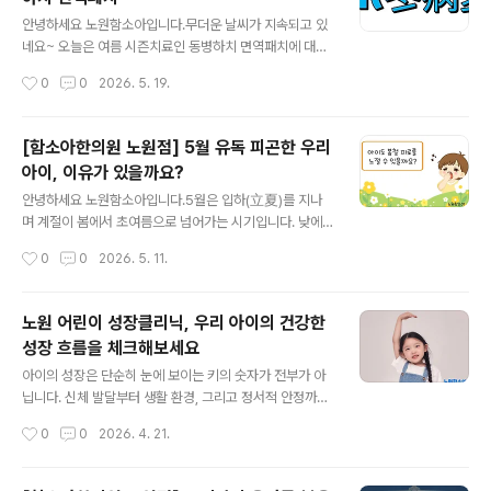
상태로 설명하기도 하며, 대표적으로 주하병(注夏病)과
글 내용
서병(暑病)이라는 개념이 사용됩니다.초여름에 나타나는
안녕하세요 노원함소아입니다.무더운 날씨가 지속되고 있
무기력 증상, 주하병으로 설명하기도한의학에서는 초여름
네요~ 오늘은 여름 시즌치료인 동병하치 면역패치에 대해
이 되면서 기온과 습도가 올라갈 때 몸이 계절 변화에 적응
이야기 하고 자합니다. 겨울 병을 여름에 치료한다는 뜻으
작성시간
0
0
2026. 5. 19.
하지 못해 나타나는 상태를 주하병이라고 설명합니다. 기
로 추운 계절에 쉽게 나타나거나 증상이 심해질 수 있는 감
온 상승에 몸이 충분히 적응하지 못할 때 발생하..
기, 비염 등 호흡기 질환을 더운 여름에 치료한다 하여 동병
하치 라고 부릅니다. 고서를 보면 '여름은 기온이 상승하여
[함소아한의원 노원점] 5월 유독 피곤한 우리
인체의 양기로 상승하게 된다. 이 때 경락의 기운 순환을 이
아이, 이유가 있을까요?
롭게하고, 기혈을 충만하게 하며, 정력을 왕성하게 하면 외
글 내용
부의 나쁜 기운이 쉽게 들어오지 못하게 된다. 이 시기에 나
안녕하세요 노원함소아입니다.5월은 입하(立夏)를 지나
쁜 차가운 기운을 억누르고 원기를 보충하면 가을, 겨울의
며 계절이 봄에서 초여름으로 넘어가는 시기입니다. 낮에
질환 주요 경혈에 약물을 붙여주면 경락으로 빨리 침투가
는 햇볕이 강하고 활동량이 늘어나지만, 아침저녁으로는
작성시간
0
0
2026. 5. 11.
되어 큰 효과를 보게 된다'라고 소개하고 있습니다.여른은
아직 서늘한 날이 이어지면서 일교차가 크게 느껴지곤 합
자연의 왕성한 양기로 피부 모..
니다. 이 시기에는 어른 뿐 아니라 아이들도 평소보다 쉽게
피로를 느끼거나 무기력해 보일 수 있습니다. 새 학기 적응,
노원 어린이 성장클리닉, 우리 아이의 건강한
야외활동 증가, 수면 패턴 변화 등이 겹치면서 컨디션 관리
성장 흐름을 체크해보세요
가 중요해지는 때이기도 합니다. 아이도 봄철 피로를 느낄
글 내용
수 있을까요? 성인에게 흔히 나타나는 춘곤증처럼, 아이들
아이의 성장은 단순히 눈에 보이는 키의 숫자가 전부가 아
도 계절 변화에 따라 일시적인 피로감이나 컨디션 저하를
닙니다. 신체 발달부터 생활 환경, 그리고 정서적 안정까지
경험할 수 있습니다. 특히 5월은 학교 생활 적응이 누적되
복합적인 요소가 맞물려 일어나는 소중한 과정입니다.노원
작성시간
0
0
2026. 4. 21.
는 시기 + 체육활동, 현장학습, 야외 일정 증가 + 늦어지는
어린이 성장클리닉에서는 우리 아이의 현재 상태를 다각도
취칩 시간과 부족한 수면 등이 겹치..
로 분석하여, 아이 개별 상황에 꼭 맞는 체계적인 관리 방향
을 제안해 드리고 있습니다.1. 성장 관리의 시작, 흐름을 읽