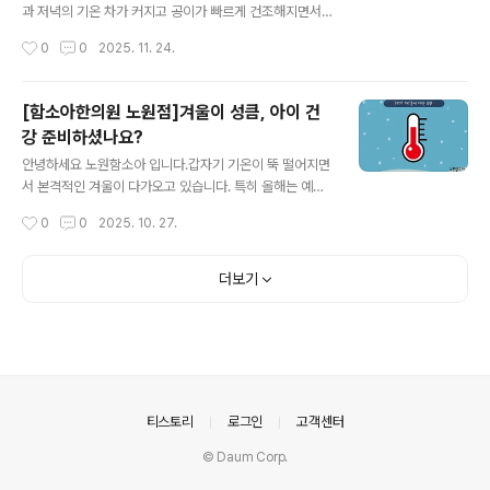
사도 둔해지기 쉬운데, 이로 인해 쉽게 피로를 느끼거나 컨
과 저녁의 기온 차가 커지고 공이가 빠르게 건조해지면서,
디션 저하를 겪는 경우도 있습니다. 겨울에는 규칙적인 생
아이들의 호흡기 불편을 걱정하는 부모님들이 많아집니다.
작성시간
0
0
2025. 11. 24.
활 습관과 충분한 휴식, 그리고 몸을 적절히 움직이는 것이
그래서 이시기에는 감기증상으로 내원하는 아이들이 늘어
아이 건강 관리의 기본이 됩니다. 실..
나는 것을 체감하고 있습니다. 왜 11월에는 감기가 더 잦아
질까? 기온이 급격히 내려가면 호흡기 점막이 건조해지고,
[함소아한의원 노원점]겨울이 성큼, 아이 건
외부자극에 민감해지기 쉬워집니다. 같은 환경이라도 아이
강 준비하셨나요?
의 생활 패턴, 체력, 면역 상태에 따라 감기 회복 속도는 크
글 내용
게 달라질 수 있습니다. -감기는 여러 바이러스가 원인이되
안녕하세요 노원함소아 입니다.갑자기 기온이 뚝 떨어지면
며 비교적 서서히 진행되는편 -독감(인플루엔자)은 갑작스
서 본격적인 겨울이 다가오고 있습니다. 특히 올해는 예년
러운 고열,근육통 등 강한 전신 증상이 나타나는 경우가 많
보다 더 춥고 긴 겨울이 예상된다고 하니, 아이들의 건강을
작성시간
0
0
2025. 10. 27.
음 증상이 비슷하게 보이기 때문에 구분이 쉽지 않고, 어떤
위해 미리 대비가 필요합니다. 추위가 우리 몸에 미치는 영
아이들은 1주 이상 증상이 천..
향 날씨가 추워지면 체온의 손을 막기위해 혈관이 수축되
고, 혈액순환이 원활하지 않아 몸이 쉽게 차가워집니다. 또
더보기
한 활동량이 줄어들면서 신진대사가 떨어지고 피로감이 쉽
게 쌓이게 되죠. 체온이 내려가면 면역력도 함께 떨어집니
다. 체온이 1도 낮아질 때 면역력이 30-40% 정도 감소할
수 있다는 연구 결과도 있는데요,특히 아이들은 체온조절
능력이 성인보다 미숙하기 때문에 차가운 공기에 노출되면
면역기능이 쉽게 저하되어 잔병치레를 하기 쉬운 시기입니
의안내
티스토리
로그인
고객센터
다. 겨울철 체온 유지가 중요한 이유 겨..
© Daum Corp.