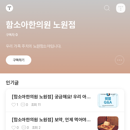
검색하기
티스토리
함소아한의원 노원점
구독자
0
우리 가족 주치의 노원함소아입니다.
구독하기
신고하기 레이어
열기
인기글
[함소아한의원 노원점] 궁금해요! 우리 아이
괴롭히는 불청객 비염
1
0
조회
11
[함소아한의원 노원점] 보약, 언제 먹어야되
나요?
0
0
조회
2