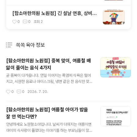
[함소아한의원 노원점] 긴 설날 연휴, 상비약
( 비대면 진료 )
0
0
조회
2
쏙쏙 육아 정보
분류 전체보기
주요 글 목록
[함소아한의원 노원점] 중복 맞이, 여름철 배
앓이 줄이는 음식 4가지
글 내용
곧 중복이 다가옵니다. 연일 이어지는 폭염에 식욕은 떨어
지고, 시원한 음료나 아이스크림, 냉면 같은 찬 음식만 찾게
되는 분들이 많습니다. 하지만, 찬 음식을 자주 먹고 냉방기
작성시간
0
0
2026. 7. 20.
사용 시간이 길어지면 속이 불편하거나 배앓이, 설사 등 위
장 컨디션이 흔들리기 쉽습니다. 특히 아이들은 성인보다
위장 기능이 예민해 여름철 작은 식습관 변화에도 쉽게 영
[함소아한의원 노원점] 여름철 아이가 밥을
향을 받을 수 있습니다. 더운 날씨에도 속을 편안하게 유지
잘 안 먹는다면?
하고 건강한 여름을 보내기 위해 도움이 될 수 있는 음식들
글 내용
을 소개합니다. 1. 따뜻한 성질의 대표 보양식! 닭고기 중복
안녕하세요 노원함소아입니다. 날씨가 더워지는 여름이면
하면 가장 먼저 떠오르는 음식이 바로 삼계탕입니다. 닭고
아이의 식사량이 줄었다는 이야기를 하는 부모님들이 많습
기는 양질의 단백질이 풍부해 기력 보충에도 도움이 되는
니다. 평소 잘 먹던 아이가 갑자기 밥을 남기거나, 식사 대