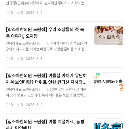
주세요.초경 이후에는 분비물이 증가할 수 있어 속옷을 자
인 망종(芒種)이 지났네요. 본격적인 무더위가 시작되는
주 갈아입는 등 청결 관리에 대한 안내도 함께 필요합니다.
시기입니다. 예로부터 "보리는 망종 전에 수확하라"는 말이
작성시간
0
0
2026. 6. 9.
몸과 마음의 변화, 이렇게 알려주세요생리를 시작하면 평
전해질 만큼 농사일이 바빠지는 때이기도 합니다. 이 시기
소와 다르게 몸과 감정에 변화가 나타날 수 있습니..
를 놓치면 한 해 농사에 차질이 생기듯, 아이들의 건강 역시
제때 관리해야 건강한 여름을 보낼 수 있습니다.최근에는
[함소아한의원 노원점] 우리 조상들의 첫 목
예년보다 더위가 빨리 시작되고 일교차도 커지면서 어린이
욕 이야기, 오지탕
들의 건강 관리에 더욱 세심한 관심이 필요해졌습니다. 우
글 내용
리 아이 건강 상태 먼저 확인하기 여름철 건강관리는 현재
안녕하세요 노원함소아입니다. 아이가 태어나면 부모는 건
아이의 몸 상태를 파악하는 것부터 시작됩니다.평소보다
강하게 자라기를 바라는 마음으로 다양한 준비를 하게 됩
쉽게 피곤해하거나 활동량이 줄어들지는 않았는지, 식사량
니다. 이러한 마음은 예나 지금이나 크게 다르지 않았는데,
작성시간
0
0
2026. 6. 8.
이 감소하거나 입맛을 잃지는 않았는지 살펴보는 것이 좋
우리 조상들 역시 신생아의 건강과 무탈한 성장을 기원하
습니다. 또한 잠을 설치거나 아침에 일어나기 ..
며 여러 육아 풍습을 이어왔습니다.그중 하나가 바로 ‘오지
탕’입니다. 오지탕은 복숭아나무, 매화나무, 뽕나무, 버드나
[함소아한의원 노원점] 여름철 아이가 유난히
무 등의 가지를 달여 만든 물을 의미합니다. 예로부터 전해
지쳐 보인다면? 더위로 인한 컨디션 저하와
내려오는 육아 풍습에서는 이 물로 신생아를 목욕시키며
글 내용
관리법
아이의 건강과 평안을 기원했다고 전해집니다. 전통 한의
안녕하세요 노원함소아입니다. 6월에 접어들면서 낮 기온
학에서는 자연의 기운을 중요하게 여겼으며, 다양한 식물
이 크게 오르고 있습니다. 특히 아이들은 체온 조절 능력이
과 나무가 지닌 상징적 의미를 생활 속에 활용했습니다. 오
아직 충분히 발달하지 않아 무더위의 영향을 쉽게 받을 수
작성시간
0
0
2026. 6. 4.
지탕에 사용되는 나무들 역시 각각의 의미를 담고 있으며,
있습니다. 평소보다 기운이 없거나 입맛이 떨어지고, 자주
아이가 건강하게 성장하기를 바라는 가족의 ..
피곤해하는 모습을 보인다면 여름철 환경 변화에 따른 컨
디션 저하를 의심해 볼 수 있습니다. 한의학에서는 이러한
[함소아한의원 노원점] 여름 계절치료, 동병
여름철 불편감을 계절 변화에 적응하는 과정에서 나타나는
하치 면역패치