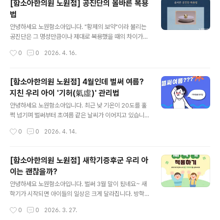
[함소아한의원 노원점] 공진단의 올바른 복용
는 것성장기에는 아이의 키, 체중, 머리둘레 등 기본적인 신
법
체 지표를 꾸준히 기록하며 추이를 살피는 것이 무엇보다
글 내용
중요합니다. - 주기적 체크: 또래 평균과 비교하여 현재 성
안녕하세요 노원함소아입니다. "황제의 보약"이라 불리는
장 속도가 적절한지 참고합니다. - 지속적 관찰: 단순히 현
공진단은 그 명성만큼이나 제대로 복용했을 때의 차이가
재 수치에 일희일비하기보다는, 우리 아이만의 성장 곡선
큰데요~ 귀한 약재로 정성껏 만들어진 만큼 몸에 온전히
작성시간
0
0
2026. 4. 16.
이 어떻게 변화하는지 확인하여 필요시 생활 습관을 조정
흡수되도록 돕는것이 무엇보다 중요합니다.오늘은 많은 분
합니다. 2. 성장 평가 시 ..
들이 궁금해하시는 공진단 올바른 복용법에 대해 이야기해
보려합니다.공진단 왜 꼭 공복에 복용해야할까요?공진단
[함소아한의원 노원점] 4월인데 벌써 여름?
의 효과를 100% 누리기 위한 가장 중요한 조건은 바로 빈
지친 우리 아이 '기허(氣虛)' 관리법
속에 복용하는 것입니다. 여기에는 명확한 이유가 있습니
글 내용
다.-흡수율의 극대화: 위장에 음식물이 차 있으면 약 성분
안녕하세요 노원함소아입니다. 최근 낮 기온이 20도를 훌
이 음식물과 섞여 흡수 속도가 느려지고, 유효 성분이 온전
쩍 넘기며 벌써부터 초여름 같은 날씨가 이어지고 있습니
히 체내로 전달되지 못할 수 있습니다. 반면 공복 상태에서
다. 갑작스럽게 찾아온 '때 이른 더위'에 우리 아이들이 유
작성시간
0
0
2026. 4. 14.
는 약 성분이 위점막에 직접 닿아 혈액으로 빠르게 흡수됩
독 쉽게 지치거나 땀을 뻘뻘 흘리는 모습, 혹시 보셨나요?
니다.- 사향(또는 침향)의 기운전달: 한의학적으..
단순히 날씨 탓이겠거니 하고 넘기기엔 아이의 몸이 보내
는 신호가 예사롭지 않을 수 있습니다. 오늘은 이 시기 주의
[함소아한의원 노원점] 새학기증후군 우리 아
해야 할 '기허(氣虛)' 상태와 관리법에 대해 알아볼게요. 혹
이는 괜찮을까?
시 우리 아이도 '기허' 상태일까요?아이들은 원래 몸에 열
글 내용
이 많지만, 더위에 적응하기 전 갑자기 기온이 오르면 체내
안녕하세요 노원함소아입니다. 벌써 3월 말이 됬네요~ 새
에너지를 과하게 소모하게 됩니다. 다음 증상을 한번 체크
학기가 시작되면 아이들의 일상은 크게 달라집니다. 방학
해 보세요.이런 현상이 반복된다면 기운이 허해진 '기허' 상
동안 비교적 자유롭게 지내던 생활에서 벗어나, 다시 규칙
작성시간
0
0
2026. 3. 27.
태를 의심해 볼 수 있습니다. 제때 관리하지 않으면 성장에
적인 등교와 학습 중심의 생활이 시작되기 때문인데요~ 특