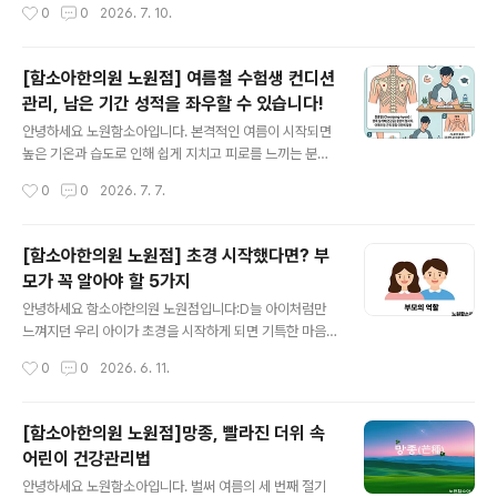
작성시간
0
0
2026. 7. 10.
대표적인 여름 보양식입니다. 한의학에서는 여름철에는 땀
신 시원한 음료나 간식만 찾는 모습을 보면 걱정이 될 수밖
을 많이 흘리면서 몸의 기..
에 없습니다. 물론 무더운 날씨에는 누구나 입맛이 떨어질
수 있습니다. 하지만 식욕 저하가 오래 지속되거나 성장기
[함소아한의원 노원점] 여름철 수험생 컨디션
아이에게 반복된다면 단순히 계절적인 현상으로만 넘기기
관리, 남은 기간 성적을 좌우할 수 있습니다!
보다는 원인을 살펴보는 것이 중요합니다. 한의학에서는
글 내용
식욕이 떨어지는 이유를 하나로 보지 않고 여러 가지 원인
안녕하세요 노원함소아입니다. 본격적인 여름이 시작되면
을 함께 살펴봅니다. 먼저 실제로 먹고 싶은 마음 자체가 줄
높은 기온과 습도로 인해 쉽게 지치고 피로를 느끼는 분들
어든 경우입니다. 한의학에서는 이러한 상태를 비위 기능
이 많습니다. 특히 하루의 대부분을 책상 앞에서 보내는 수
작성시간
0
0
2026. 7. 7.
이 저하된 것으로 설명하기도 합니다. 음식이 잘 소화되지
험생들은 체력 소모가 극심해지고 집중력이 뚝 떨어지기
않고 쉽게 더부룩하거나 피로감을 함께 호소하..
쉬운 시기인데요. 여기에 수능이 점점 가까워질수록 심리
적인 압박감과 부담감까지 더해져 몸과 마음이 모두 지치
[함소아한의원 노원점] 초경 시작했다면? 부
기 쉽습니다.시험을 앞두고 긴장하는 것은 매우 자연스러
모가 꼭 알아야 할 5가지
운 반응입니다. 적당한 긴장감은 학습 집중도를 높이는 데
글 내용
긍정적인 자극이 되기도 하지만, 과도한 긴장은 숙면을 방
안녕하세요 함소아한의원 노원점입니다:D늘 아이처럼만
해하고, 식욕 저하, 목과 어깨의 근육 뭉침 등 전반적인 컨
느껴지던 우리 아이가 초경을 시작하게 되면 기특한 마음
디션 저하로 이어질 수 있습니다. 이럴 때일수록 무리하게
과 동시에 걱정도 함께 드실 수 있습니다.오늘은 초경을 시
작성시간
0
0
2026. 6. 11.
학습량을 늘리기보다는, 규칙적인 생활과 충분한 휴식을
작한 아이에게 부모님이 어떻게 함께해주면 좋을지 안내드
통해 몸의 균형(밸런스)을 유지하는 것이 무엇보다..
려봅니다.우리 아이의 첫 생리, 부모님의 역할은?처음 겪는
변화인 만큼 아이도 당황하거나 놀랄 수 있습니다. 이럴 때
[함소아한의원 노원점]망종, 빨라진 더위 속
는 "부끄러운 일"이 아니라 누구나 겪는 자연스러운 성장
어린이 건강관리법
과정임을 편안하게 알려주는 것이 중요합니다. 또한 아이
글 내용
가 한 단계 성장했다는 점을 따뜻하게 공감해주고 축하해
안녕하세요 노원함소아입니다. 벌써 여름의 세 번째 절기