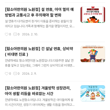
집중해야 할 에너지가..
히 초등학생의 경우, 아직 체력이 충분히 자리 잡지 않은 상
태에서 학습량이 늘어나고, 새로운 친구 관계와 학원 일정
[함소아한의원 노원점] 설 연휴, 아이 멀미 예
까지 더해지면서 몸과 마음 모두 부담을 느끼기 쉽습니다.
방법과 교통사고 후 주의해야 할 변화
이 시기에 피로가 쌓이고 컨디션이 떨어지면서 다양한 증
글 내용
상이 나타날 수 있습니다.이처럼 새학기 초 아이들이 겪는
설 연휴가 다가오면서 장거리 이동을 준비하는 분들이 많
변화를 흔히 "새학기증후군" 이라고 합니다. 초기에 잘 관
아지고 있습니다.가족과 함께하는 즐거운 명절이지만, 오
리해주면 아이가 안정적으로 적응할 수 있습니다. 새학기
랜 시간 차량에 머무는 일정은 아이들에게 생각보다 큰 부
작성시간
0
0
2026. 2. 10.
증후군이란?새로운 환경과 생활 리듬 변화에 적응하는 과
담이 될 수 있습니다.특히 어린이 멀미와 이동 중 발생할 수
정에서 나타나는 일시적인 신체, 정서적 불..
있는 가벼운 교통사고 이후의 신체, 정서적 변화는 보호자
의 세심한 관찰이 필요합니다.노원함소아에서 설 연휴를
[함소아한의원 노원점] 긴 설날 연휴, 상비약
앞두고 아이 건강을 위해 알아두면 좋은 내용을 정리해드
( 비대면 진료 )
립니다.설 연휴 장거리 이동, 아이에게 왜 힘들 수 있을까
글 내용
요? 이로 인해 장시간 차량 이동 시멀미, 피로, 예민함 같은
안녕하세요 함소아한의원 노원점입니다.다음주면 설날 연
증상이 나타나기 쉽고,사소한 접촉사고 이후에도 컨디션
휴를 앞두고 있는데요, 그래서 그런지 상비약으로 비대면
변화가 뒤늦게 나타날 수 있습니다.아이 멀미, 이동 전 이렇
진료 및 문의 주시는 분들이 늘어나고 있습니다. 함소아 상
작성시간
0
0
2026. 2. 9.
게 준비해보세요어린이 멀미는 주로 차량 이동 중 전정기
비약은 증상별로 처방 되며, 아이의 체질이나 건강 상태에
관 자극으로 발생하며,특히 만 3세~12..
따라 처방 및 복용법이 달라질 수 있습니다. 감기 상비약으
로 알려진 대표 포포콜 시리즈 처방은 쌍황련, 소청룡탕, 맥
[함소아한의원 노원점] 겨울방학 성장관리,
문동탕, 천패비파고 와 감초사심탕 등이 있습니다.아이 감
아이 생활 리듬을 바로잡는 시간
기는 비슷해 보여도 나타나는 양상과 체질에 따라 접근이
글 내용
달라질 수 있습니다.한방에서는 단순히 열이나 기침만을
안녕하세요 노원함소아입니다. 겨울방학은 아이들에게 쉼
억누르기보다는, 현재 몸 상태와 증상의 방향을 함께 고려
의 시간이지만, 성장기 아이에게는 생활 리듬을 정비하고
해 처방을 선택합니다.아래는 감기 초기에 자주 활용되는
새 학기를 준비하는 중요한 기간이기도 합니다. 학기 중보